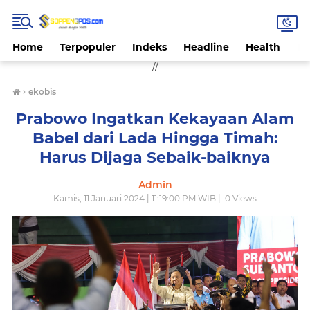
Home
Terpopuler
Indeks
Headline
Health
Hi
//
›
ekobis
Prabowo Ingatkan Kekayaan Alam
Babel dari Lada Hingga Timah:
Harus Dijaga Sebaik-baiknya
Admin
Kamis, 11 Januari 2024 | 11:19:00 PM WIB |
0
Views