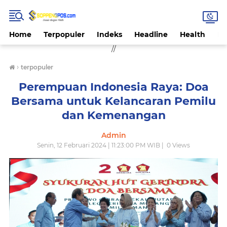
Home
Terpopuler
Indeks
Headline
Health
Hi
//
›
terpopuler
Perempuan Indonesia Raya: Doa
Bersama untuk Kelancaran Pemilu
dan Kemenangan
Admin
Senin, 12 Februari 2024 | 11:23:00 PM WIB |
0
Views