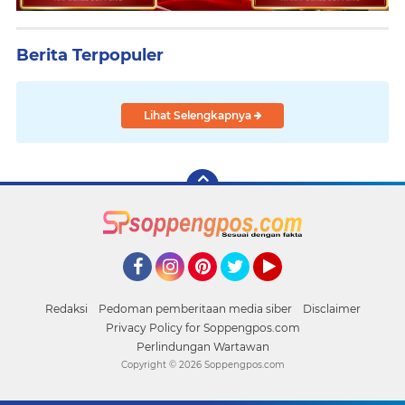
Berita Terpopuler
Lihat Selengkapnya
Facebook
Instagram
Pinterest
Twitter
YouTube
Redaksi
Pedoman pemberitaan media siber
Disclaimer
Privacy Policy for Soppengpos.com
Perlindungan Wartawan
Copyright ©
2026 Soppengpos.com