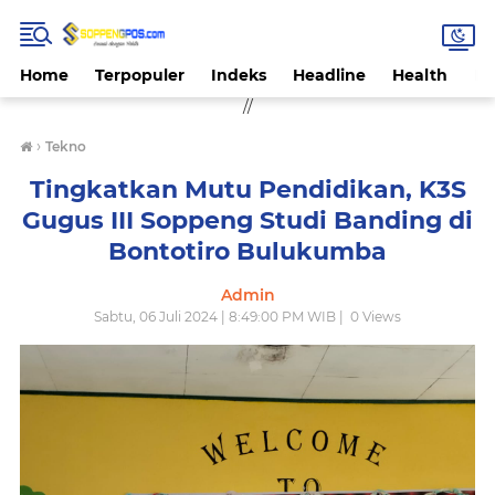
Home
Terpopuler
Indeks
Headline
Health
Hi
//
›
Tekno
Tingkatkan Mutu Pendidikan, K3S
Gugus III Soppeng Studi Banding di
Bontotiro Bulukumba
Admin
Sabtu, 06 Juli 2024 | 8:49:00 PM WIB |
0
Views