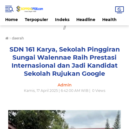
Home
Terpopuler
Indeks
Headline
Health
Hi
//
›
daerah
SDN 161 Karya, Sekolah Pinggiran
Sungai Walennae Raih Prestasi
Internasional dan Jadi Kandidat
Sekolah Rujukan Google
Admin
Kamis, 17 April 2025 | 6:42:00 AM WIB |
0
Views