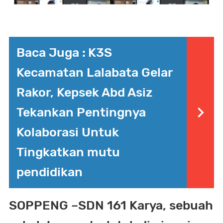
Baca Juga :
K3S
Kecamatan Lalabata Gelar
Rakor, Kepsek Abd Asiz
Tekankan Pentingnya
Kolaborasi Untuk
Tingkatkan mutu
pendidikan
SOPPENG
–SDN 161 Karya, sebuah