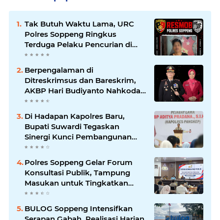
Tak Butuh Waktu Lama, URC
Polres Soppeng Ringkus
Terduga Pelaku Pencurian di
Liliriaja
Berpengalaman di
Ditreskrimsus dan Bareskrim,
AKBP Hari Budiyanto Nahkodai
Polres Soppeng
Di Hadapan Kapolres Baru,
Bupati Suwardi Tegaskan
Sinergi Kunci Pembangunan
Soppeng
Polres Soppeng Gelar Forum
Konsultasi Publik, Tampung
Masukan untuk Tingkatkan
Pelayanan
BULOG Soppeng Intensifkan
Serapan Gabah, Realisasi Harian