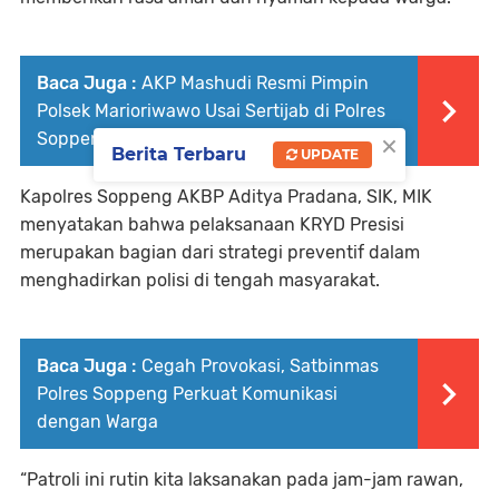
Baca Juga :
AKP Mashudi Resmi Pimpin
Polsek Marioriwawo Usai Sertijab di Polres
×
Soppeng
Berita Terbaru
UPDATE
Kapolres Soppeng AKBP Aditya Pradana, SIK, MIK
menyatakan bahwa pelaksanaan KRYD Presisi
merupakan bagian dari strategi preventif dalam
menghadirkan polisi di tengah masyarakat.
Baca Juga :
Cegah Provokasi, Satbinmas
Polres Soppeng Perkuat Komunikasi
dengan Warga
“Patroli ini rutin kita laksanakan pada jam-jam rawan,