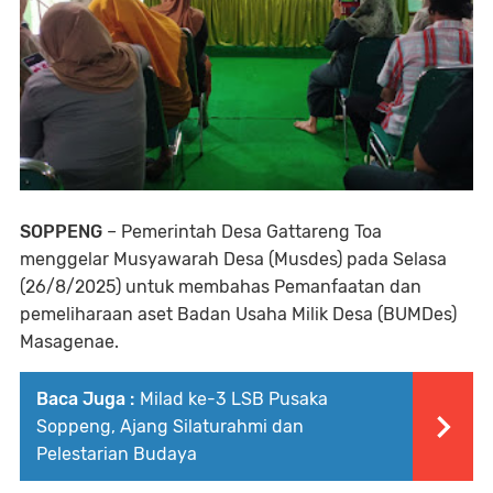
SOPPENG
– Pemerintah Desa Gattareng Toa
menggelar Musyawarah Desa (Musdes) pada Selasa
(26/8/2025) untuk membahas Pemanfaatan dan
pemeliharaan aset Badan Usaha Milik Desa (BUMDes)
Masagenae.
Baca Juga :
Milad ke-3 LSB Pusaka
Soppeng, Ajang Silaturahmi dan
Pelestarian Budaya