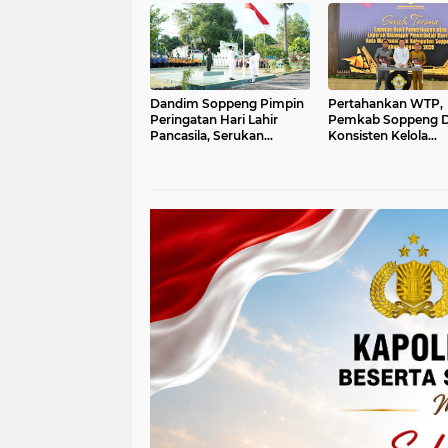
Dandim Soppeng Pimpin
Pertahankan WTP,
Peringatan Hari Lahir
Pemkab Soppeng Di
Pancasila, Serukan
Konsisten Kelola
Persatuan Bangsa di
Keuangan Daerah
Tengah Tantangan Global