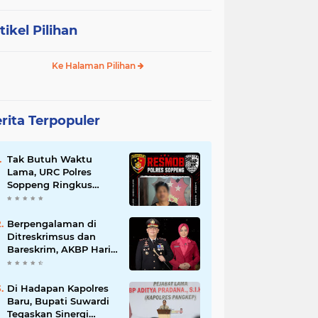
tikel Pilihan
Ke Halaman Pilihan
rita Terpopuler
Tak Butuh Waktu
Lama, URC Polres
Soppeng Ringkus
Terduga Pelaku
Pencurian di Liliriaja
Berpengalaman di
Ditreskrimsus dan
Bareskrim, AKBP Hari
Budiyanto Nahkodai
Polres Soppeng
Di Hadapan Kapolres
Baru, Bupati Suwardi
Tegaskan Sinergi