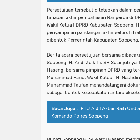
Persetujuan tersebut ditetapkan dalam pem
tahapan akhir pembahasan Ranperda di DP
Wakil Ketua I DPRD Kabupaten Soppeng, H.
penyampaian pandangan akhir seluruh fra
dibentuk Pemerintah Kabupaten Soppeng.
Berita acara persetujuan bersama dibaca
Soppeng, H. Andi Zulkifli, SH Selanjutnya
Haseng, bersama pimpinan DPRD yang terd
Muhammad Farid, Wakil Ketua I H. Nasfiding
Muhammad Taufan menandatangani dokum
sebagai bentuk kesepakatan antara ekseku
Baca Juga :
IPTU Aidil Akbar Raih Undi
Komando Polres Soppeng
Bupati Soppeng H. Suwardi Haseng meny