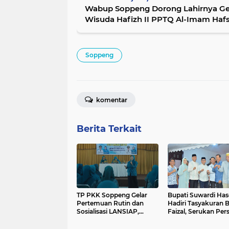
Wabup Soppeng Dorong Lahirnya Gen
Wisuda Hafizh II PPTQ Al-Imam Haf
Soppeng
komentar
Berita Terkait
TP PKK Soppeng Gelar
Bupati Suwardi Ha
Pertemuan Rutin dan
Hadiri Tasyakuran B
Sosialisasi LANSIAP,
Faizal, Serukan Per
Dorong Persiapan Lansia
untuk Kemajuan
Sehat dan Produktif
Soppeng