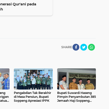
erasi Qur'ani pada
sh
SHARE
seng
Pengabdian Tak Berakhir
Bupati Suwardi Haseng
rigjen
di Masa Pensiun, Bupati
Pimpin Penyambutan 385
satuan
Soppeng Apresiasi IPPK
Jemaah Haji Soppeng
yang Kembali dari Tanah
Suci