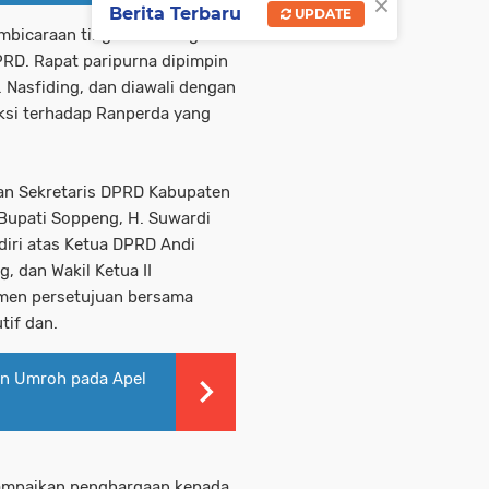
×
Berita Terbaru
UPDATE
bicaraan tingkat II sebagai
RD. Rapat paripurna dipimpin
 Nasfiding, dan diawali dengan
ksi terhadap Ranperda yang
kan Sekretaris DPRD Kabupaten
, Bupati Soppeng, H. Suwardi
iri atas Ketua DPRD Andi
, dan Wakil Ketua II
en persetujuan bersama
tif dan.
an Umroh pada Apel
ampaikan penghargaan kepada