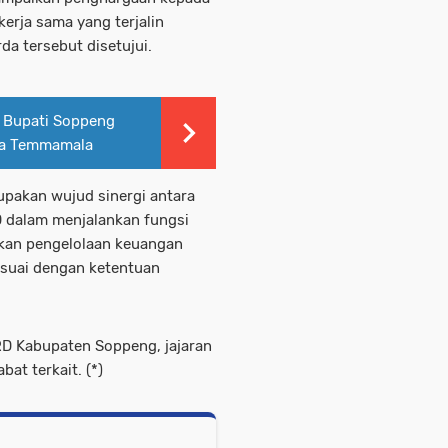
erja sama yang terjalin
a tersebut disetujui.
i, Bupati Soppeng
La Temmamala
upakan wujud sinergi antara
 dalam menjalankan fungsi
kan pengelolaan keuangan
esuai dengan ketentuan
RD Kabupaten Soppeng, jajaran
at terkait. (*)