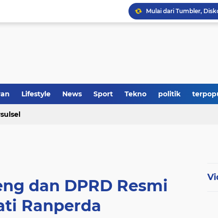
Tak Lagi ke Loket, Tag
Bupati Soppeng Hadiri
RS Adinda Medical Cent
ran
Lifestyle
News
Sport
Tekno
politik
terpop
Polres Soppeng Amankan
sulsel
Vi
ng dan DPRD Resmi
ati Ranperda