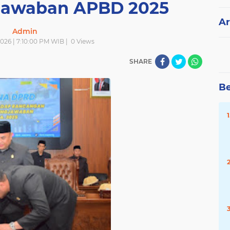
jawaban APBD 2025
Ar
Admin
 2026 | 7:10:00 PM WIB |
0
Views
SHARE
Be