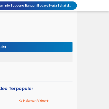
Mulai dari Tumbler, Diskominfo Soppeng Bangun Budaya Kerja Sehat dan Peduli Lingkungan
Tak Butuh Waktu Lama, URC Polres Soppeng Ringkus Terduga Pelaku Pencurian di Liliriaja
Berpengalaman di Ditreskrimsus dan Bareskrim, AKBP Hari Budiyanto Nahkodai Polres Soppeng
Di Hadapan Kapolres Baru, Bupati Suwardi Tegaskan Sinergi Kunci Pembangunan Soppeng
ihan PDAM Soppeng Bisa Dibayar lewat BRImo
 Rakor BUMD dan BLUD Kemendagri di Makassar
Bupati Soppeng Terima Silaturahmi Kapolres Baru, Sinergi Pemerintah dan Polri Diperkuat
er Kaji Tiru di RSUD La Temmamala
uler
 Pelaksanaan Shalat Istisqa di Dua Kecamatan
Wabup Soppeng Hadiri Pelantikan Dua PPAT, Dorong Penguatan Pelayanan Pertanahan
deo Terpopuler
Ke Halaman Video