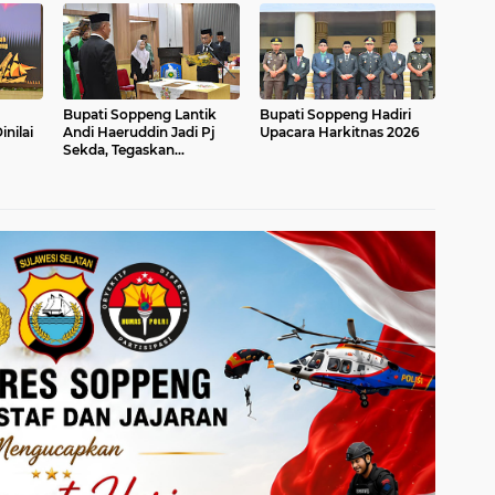
Bupati Soppeng Lantik
Bupati Soppeng Hadiri
nilai
Andi Haeruddin Jadi Pj
Upacara Harkitnas 2026
Sekda, Tegaskan
Penguatan Birokrasi dan
Pelayanan Publik