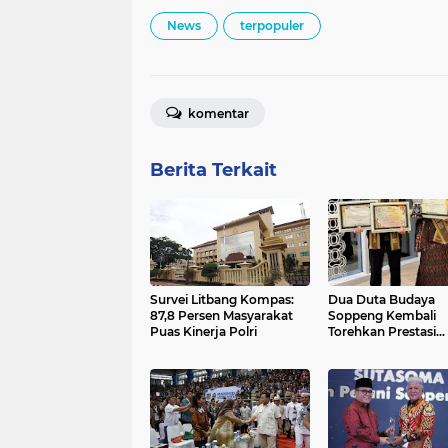
News
terpopuler
komentar
Berita Terkait
Survei Litbang Kompas:
Dua Duta Budaya
87,8 Persen Masyarakat
Soppeng Kembali
Puas Kinerja Polri
Torehkan Prestasi
Ditingkat Nasional