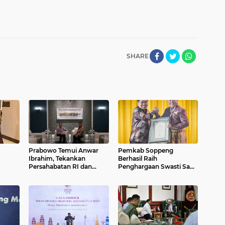
SHARE
Prabowo Temui Anwar
Pemkab Soppeng
Ibrahim, Tekankan
Berhasil Raih
Persahabatan RI dan
Penghargaan Swasti Saba
Malaysia
ke 5 Kalinya