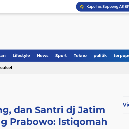
ran
Lifestyle
News
Sport
Tekno
politik
terpop
sulsel
Vi
g, dan Santri dj Jatim
ng Prabowo: Istiqomah