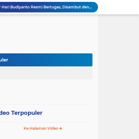
Kapolres Soppeng AKBP Hari Budiyanto Resmi Bertugas, Disambut dengan Tradisi Adat Bugis
Polres Soppeng Gelar Forum Konsultasi Publik, Tampung Masukan untuk Tingkatkan Pelayanan
Polres Soppeng Kawal RDPU Mahasiswa, Penyampaian Aspirasi Berlangsung Aman dan Damai
Reses di Lamogo, Andi Muhammad Ikram Tampung Aspirasi Petani Soal Sumur Dalam
Wabup Soppeng Hadiri Pelantikan Dua PPAT, Dorong Penguatan Pelayanan Pertanahan
Mulai dari Tumbler, Diskominfo Soppeng Bangun Budaya Kerja Sehat dan Peduli Lingkungan
Tak Butuh Waktu Lama, URC Polres Soppeng Ringkus Terduga Pelaku Pencurian di Liliriaja
Berpengalaman di Ditreskrimsus dan Bareskrim, AKBP Hari Budiyanto Nahkodai Polres Soppeng
uler
Di Hadapan Kapolres Baru, Bupati Suwardi Tegaskan Sinergi Kunci Pembangunan Soppeng
Pemkab dan DPRD Soppeng Sepakati KUA-PPAS 2027, RAPBD Mulai Disusun
deo Terpopuler
Ke Halaman Video