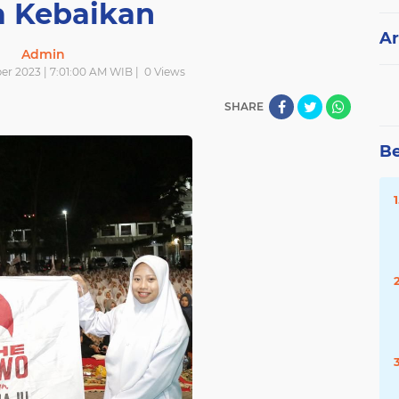
 Kebaikan
Ar
Admin
er 2023 | 7:01:00 AM WIB |
0
Views
SHARE
Be