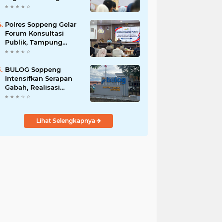
Kunci Pembangunan
Soppeng
Polres Soppeng Gelar
Forum Konsultasi
Publik, Tampung
Masukan untuk
Tingkatkan Pelayanan
BULOG Soppeng
Intensifkan Serapan
Gabah, Realisasi
Harian Tembus 1.500
Ton
Lihat Selengkapnya