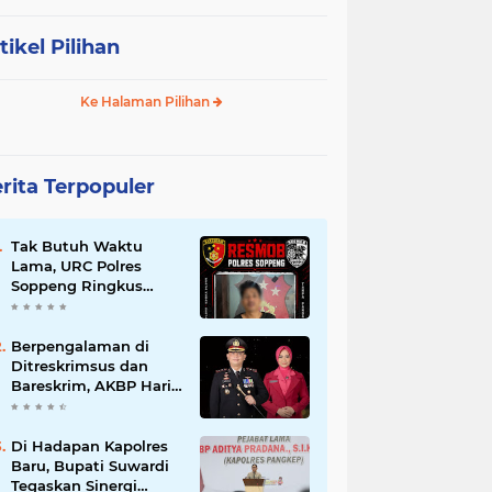
tikel Pilihan
Ke Halaman Pilihan
rita Terpopuler
Tak Butuh Waktu
Lama, URC Polres
Soppeng Ringkus
Terduga Pelaku
Pencurian di Liliriaja
Berpengalaman di
Ditreskrimsus dan
Bareskrim, AKBP Hari
Budiyanto Nahkodai
Polres Soppeng
Di Hadapan Kapolres
Baru, Bupati Suwardi
Tegaskan Sinergi