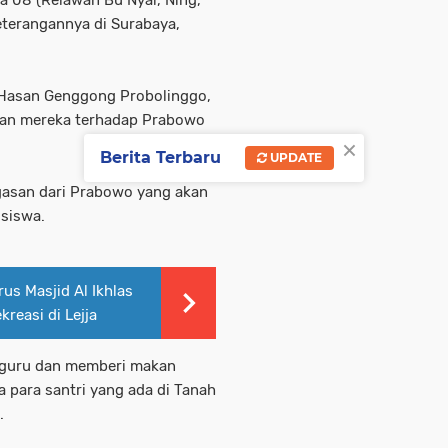
na 08 (Relawan Bu Nyai, Ning,
keterangannya di Surabaya,
 Hasan Genggong Probolinggo,
gan mereka terhadap Prabowo
×
Berita Terbaru
UPDATE
gasan dari Prabowo yang akan
 siswa.
s Masjid Al Ikhlas
reasi di Lejja
i guru dan memberi makan
a para santri yang ada di Tanah
.