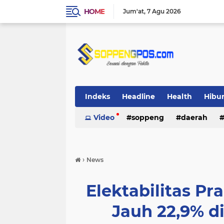
HOME
Jum'at
7 Agu 2026
Indeks
Headline
Health
Hibu
Video
soppeng
daerah
›
News
Elektabilitas P
Jauh 22,9% di