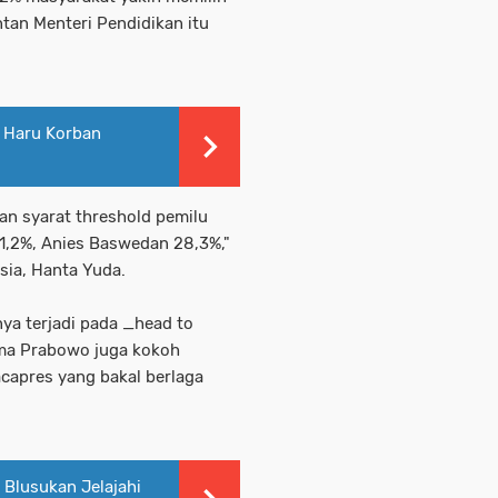
an Menteri Pendidikan itu
t Haru Korban
n syarat threshold pemilu
1,2%, Anies Baswedan 28,3%,"
esia, Hanta Yuda.
ya terjadi pada _head to
ma Prabowo juga kokoh
capres yang bakal berlaga
e Blusukan Jelajahi