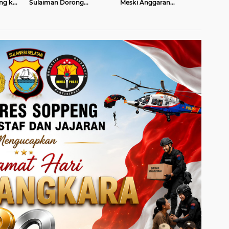
ng ke
Sulaiman Dorong
Meski Anggaran
ampu
Percepatan
Dipangkas, Seragam
Pembentukan Koperasi
Sekolah Gratis Dibagikan
Merah Putih
Tahun Ini