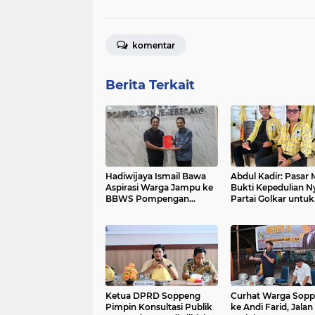
komentar
Berita Terkait
Hadiwijaya Ismail Bawa
Abdul Kadir: Pasar
Aspirasi Warga Jampu ke
Bukti Kepedulian N
BBWS Pompengan
Partai Golkar untuk
Jeneberang
Rakyat di HUT ke 61
Ketua DPRD Soppeng
Curhat Warga Sop
Pimpin Konsultasi Publik
ke Andi Farid, Jalan