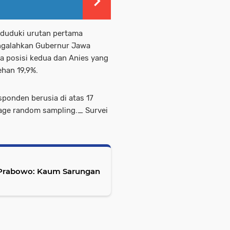
nduduki urutan pertama
engalahkan Gubernur Jawa
 posisi kedua dan Anies yang
ehan 19,9%.
sponden berusia di atas 17
age random sampling._ Survei
.
 Prabowo: Kaum Sarungan