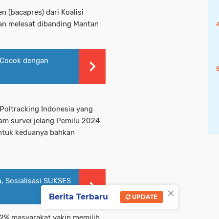
en (bacapres) dari Koalisi
ian melesat dibanding Mantan
 Cocok dengan
 Poltracking Indonesia yang
alam survei jelang Pemilu 2024
untuk keduanya bahkan
a, Sosialisasi SUKSES
×
Berita Terbaru
UPDATE
,2% masyarakat yakin memilih