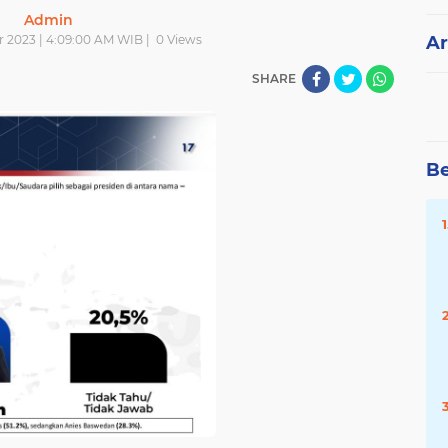
Admin
r 2023 | 4:09:00 AM WIB |
0
Views
Ar
SHARE
Be