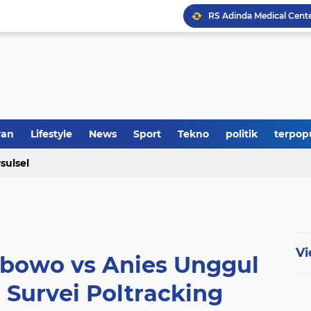
RS Adinda Medical Cent
Polres Soppeng Amankan
ran
Lifestyle
News
Sport
Tekno
politik
terpop
sulsel
Vi
rabowo vs Anies Unggul
 Survei Poltracking