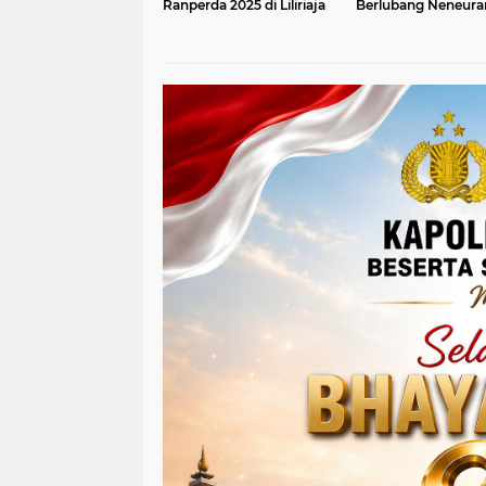
Ranperda 2025 di Liliriaja
Berlubang Neneura
Sewo dan Minim L
Jalan