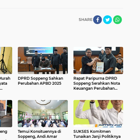
SHARE
 Murah
DPRD Soppeng Sahkan
Rapat Paripurna DPRD
yata
Perubahan APBD 2025
Soppeng Serahkan Nota
Keuangan Perubahan
APBD 2025
peng
Temui Konsituennya di
SUKSES Komitmen
Soppeng, Andi Amar
Tunaikan Janji Politiknya