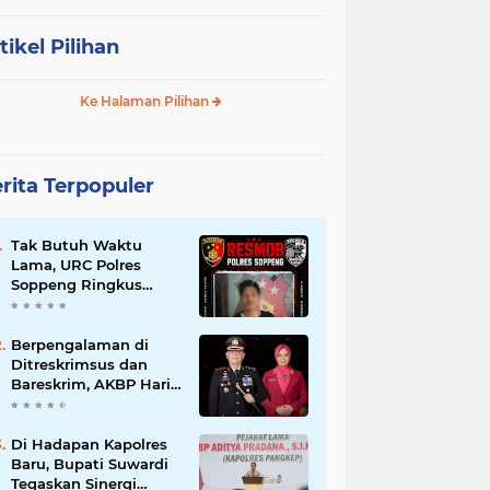
tikel Pilihan
Ke Halaman Pilihan
rita Terpopuler
Tak Butuh Waktu
Lama, URC Polres
Soppeng Ringkus
Terduga Pelaku
Pencurian di Liliriaja
Berpengalaman di
Ditreskrimsus dan
Bareskrim, AKBP Hari
Budiyanto Nahkodai
Polres Soppeng
Di Hadapan Kapolres
Baru, Bupati Suwardi
Tegaskan Sinergi