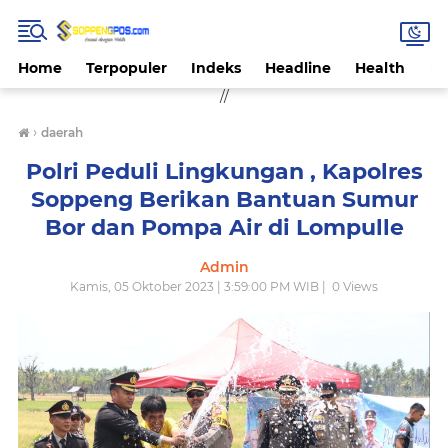
Home
Terpopuler
Indeks
Headline
Health
Hi
//
›
daerah
Polri Peduli Lingkungan , Kapolres
Soppeng Berikan Bantuan Sumur
Bor dan Pompa Air di Lompulle
Admin
Kamis, 05 Oktober 2023 | 3:59:00 PM WIB |
0
Views