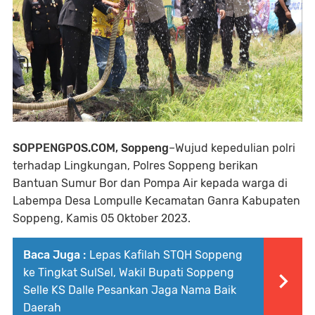
SOPPENGPOS.COM, Soppeng
–Wujud kepedulian polri
terhadap Lingkungan, Polres Soppeng berikan
Bantuan Sumur Bor dan Pompa Air kepada warga di
Labempa Desa Lompulle Kecamatan Ganra Kabupaten
Soppeng, Kamis 05 Oktober 2023.
Baca Juga :
Lepas Kafilah STQH Soppeng
ke Tingkat SulSel, Wakil Bupati Soppeng
Selle KS Dalle Pesankan Jaga Nama Baik
Daerah