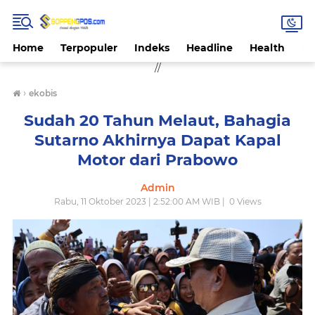
Home
Terpopuler
Indeks
Headline
Health
Hi
//
›
ekobis
Sudah 20 Tahun Melaut, Bahagia
Sutarno Akhirnya Dapat Kapal
Motor dari Prabowo
Admin
Rabu, 11 Oktober 2023 | 2:52:00 AM WIB |
0
Views