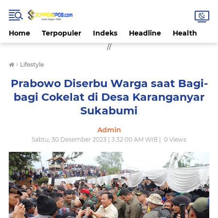
Home
Terpopuler
Indeks
Headline
Health
Hi
//
›
Lifestyle
Prabowo Diserbu Warga saat Bagi-
bagi Cokelat di Desa Karanganyar
Sukabumi
Admin
Sabtu, 30 Desember 2023 | 3:32:00 AM WIB |
0
Views