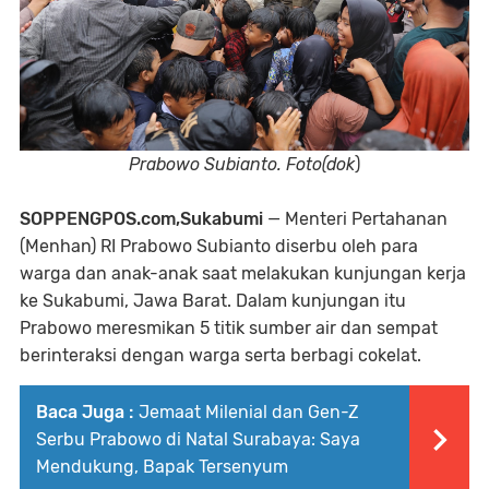
Prabowo Subianto. Foto(dok
)
SOPPENGPOS.com,Sukabumi
— Menteri Pertahanan
(Menhan) RI Prabowo Subianto diserbu oleh para
warga dan anak-anak saat melakukan kunjungan kerja
ke Sukabumi, Jawa Barat. Dalam kunjungan itu
Prabowo meresmikan 5 titik sumber air dan sempat
berinteraksi dengan warga serta berbagi cokelat.
Baca Juga :
Jemaat Milenial dan Gen-Z
Serbu Prabowo di Natal Surabaya: Saya
Mendukung, Bapak Tersenyum