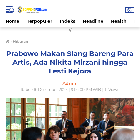
Home
Terpopuler
Indeks
Headline
Health
Hi
//
›
Hiburan
Prabowo Makan Siang Bareng Para
Artis, Ada Nikita Mirzani hingga
Lesti Kejora
Admin
Rabu, 06 Desember 2023 | 9:05:00 PM WIB |
0
Views