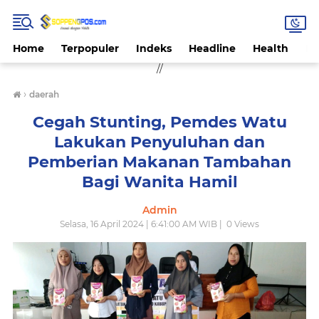
Home
Terpopuler
Indeks
Headline
Health
Hi
//
›
daerah
Cegah Stunting, Pemdes Watu
Lakukan Penyuluhan dan
Pemberian Makanan Tambahan
Bagi Wanita Hamil
Admin
Selasa, 16 April 2024 | 6:41:00 AM WIB |
0
Views