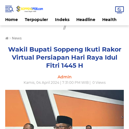
Home
Terpopuler
Indeks
Headline
Health
Hi
//
›
News
Wakil Bupati Soppeng Ikuti Rakor
Virtual Persiapan Hari Raya Idul
Fitri 1445 H
Admin
Kamis, 04 April 2024 | 7:31:00 PM WIB |
0
Views