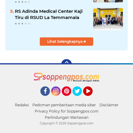
Soppeng
RS Adinda Medical Center Kaji
Tiru di RSUD La Temmamala
Lihat Selengkapnya
Facebook
Instagram
Pinterest
Twitter
YouTube
Redaksi
Pedoman pemberitaan media siber
Disclaimer
Privacy Policy for Soppengpos.com
Perlindungan Wartawan
Copyright ©
2026 Soppengpos.com