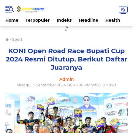
Home
Terpopuler
Indeks
Headline
Health
Hi
//
›
Sport
KONI Open Road Race Bupati Cup
2024 Resmi Ditutup, Berikut Daftar
Juaranya
Admin
Minggu, 15 September 2024 | 10:43:00 PM WIB |
0
Views