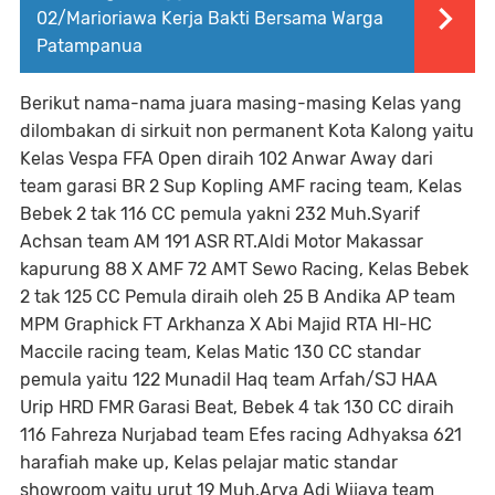
02/Marioriawa Kerja Bakti Bersama Warga
Patampanua
Berikut nama-nama juara masing-masing Kelas yang
dilombakan di sirkuit non permanent Kota Kalong yaitu
Kelas Vespa FFA Open diraih 102 Anwar Away dari
team garasi BR 2 Sup Kopling AMF racing team, Kelas
Bebek 2 tak 116 CC pemula yakni 232 Muh.Syarif
Achsan team AM 191 ASR RT.Aldi Motor Makassar
kapurung 88 X AMF 72 AMT Sewo Racing, Kelas Bebek
2 tak 125 CC Pemula diraih oleh 25 B Andika AP team
MPM Graphick FT Arkhanza X Abi Majid RTA HI-HC
Maccile racing team, Kelas Matic 130 CC standar
pemula yaitu 122 Munadil Haq team Arfah/SJ HAA
Urip HRD FMR Garasi Beat, Bebek 4 tak 130 CC diraih
116 Fahreza Nurjabad team Efes racing Adhyaksa 621
harafiah make up, Kelas pelajar matic standar
showroom yaitu urut 19 Muh.Arya Adi Wijaya team