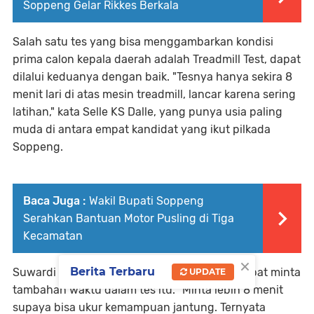
Soppeng Gelar Rikkes Berkala
Salah satu tes yang bisa menggambarkan kondisi
prima calon kepala daerah adalah Treadmill Test, dapat
dilalui keduanya dengan baik. "Tesnya hanya sekira 8
menit lari di atas mesin treadmill, lancar karena sering
latihan," kata Selle KS Dalle, yang punya usia paling
muda di antara empat kandidat yang ikut pilkada
Soppeng.
Baca Juga :
Wakil Bupati Soppeng
Serahkan Bantuan Motor Pusling di Tiga
Kecamatan
×
Berita Terbaru
Suwardi Haseng sendiri justru mengaku sempat minta
UPDATE
tambahan waktu dalam tes itu. "Minta lebih 8 menit
supaya bisa ukur kemampuan jantung. Ternyata