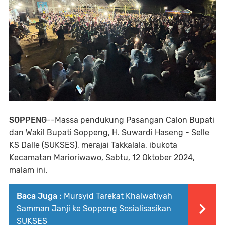
SOPPENG
--Massa pendukung Pasangan Calon Bupati
dan Wakil Bupati Soppeng, H. Suwardi Haseng - Selle
KS Dalle (SUKSES), merajai Takkalala, ibukota
Kecamatan Marioriwawo, Sabtu, 12 Oktober 2024,
malam ini.
Baca Juga :
Mursyid Tarekat Khalwatiyah
Samman Janji ke Soppeng Sosialisasikan
SUKSES