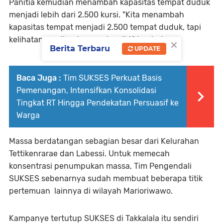
Panitia kemudian menambah kapasitas tempat duduk
menjadi lebih dari 2.500 kursi. "Kita menambah
kapasitas tempat menjadi 2.500 tempat duduk, tapi
×
kelihatan masih ada yang berdiri," tambahnya.
Berita Terbaru
UPDATE
Baca Juga :
Tim SUKSES Perkuat Basis
Pemenangan, Intensifkan Konsolidasi
Tingkat RT Hingga Pendekatan Persuasif ke
Warga
Massa berdatangan sebagian besar dari Kelurahan
Tettikenrarae dan Labessi. Untuk memecah
konsentrasi penumpukan massa, Tim Pengendali
SUKSES sebenarnya sudah membuat beberapa titik
pertemuan lainnya di wilayah Marioriwawo.
Kampanye tertutup SUKSES di Takkalala itu sendiri