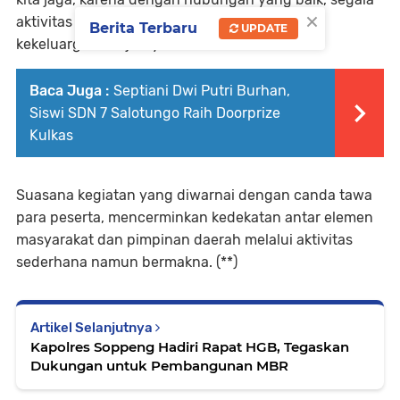
×
aktivitas akan terasa lebih ringan dan penuh
Berita Terbaru
UPDATE
kekeluargaan,” ujarnya.
Baca Juga :
Septiani Dwi Putri Burhan,
Siswi SDN 7 Salotungo Raih Doorprize
Kulkas
Suasana kegiatan yang diwarnai dengan canda tawa
para peserta, mencerminkan kedekatan antar elemen
masyarakat dan pimpinan daerah melalui aktivitas
sederhana namun bermakna. (**)
Artikel Selanjutnya
Kapolres Soppeng Hadiri Rapat HGB, Tegaskan
Dukungan untuk Pembangunan MBR