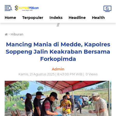
Home
Terpopuler
Indeks
Headline
Health
Hi
//
›
Hiburan
Mancing Mania di Medde, Kapolres
Soppeng Jalin Keakraban Bersama
Forkopimda
Admin
Kamis, 21 Agustus 2025 | 8:43:00 PM WIB |
0
Views