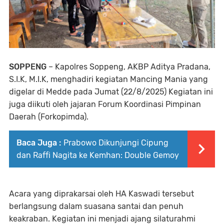
SOPPENG
– Kapolres Soppeng, AKBP Aditya Pradana,
S.I.K, M.I.K, menghadiri kegiatan Mancing Mania yang
digelar di Medde pada Jumat (22/8/2025) Kegiatan ini
juga diikuti oleh jajaran Forum Koordinasi Pimpinan
Daerah (Forkopimda).
Baca Juga :
Prabowo Dikunjungi Cipung
dan Raffi Nagita ke Kemhan: Double Gemoy
Acara yang diprakarsai oleh HA Kaswadi tersebut
berlangsung dalam suasana santai dan penuh
keakraban. Kegiatan ini menjadi ajang silaturahmi