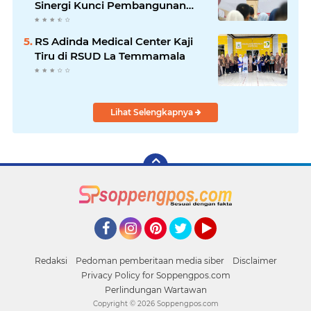
Sinergi Kunci Pembangunan
Soppeng
RS Adinda Medical Center Kaji
Tiru di RSUD La Temmamala
Lihat Selengkapnya
Facebook
Instagram
Pinterest
Twitter
YouTube
Redaksi
Pedoman pemberitaan media siber
Disclaimer
Privacy Policy for Soppengpos.com
Perlindungan Wartawan
Copyright ©
2026 Soppengpos.com