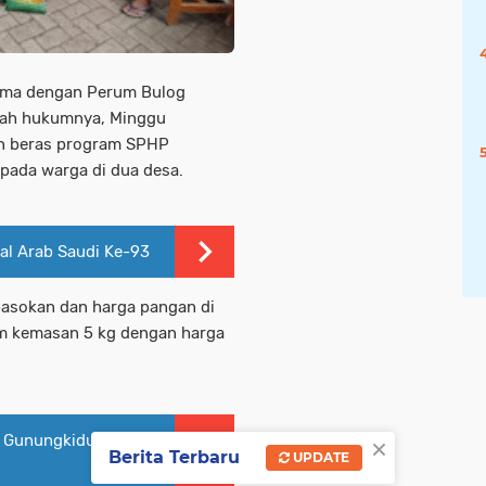
sama dengan Perum Bulog
yah hukumnya, Minggu
on beras program SPHP
epada warga di dua desa.
al Arab Saudi Ke-93
 pasokan dan harga pangan di
am kemasan 5 kg dengan harga
×
 Gunungkidul
Berita Terbaru
UPDATE