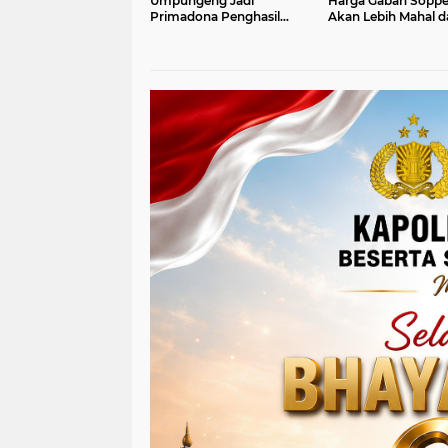
Umpungeng Jadi
Harga Gabah Sopp
Primadona Penghasil
Akan Lebih Mahal da
Sayuran Dataran Tinggi
Daerah Lain