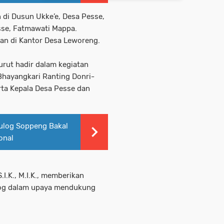
 di Dusun Ukke’e, Desa Pesse,
sse, Fatmawati Mappa.
kan di Kantor Desa Leworeng.
turut hadir dalam kegiatan
Bhayangkari Ranting Donri-
rta Kepala Desa Pesse dan
Bulog Soppeng Bakal
onal
I.K., M.I.K., memberikan
Bulog dalam upaya mendukung