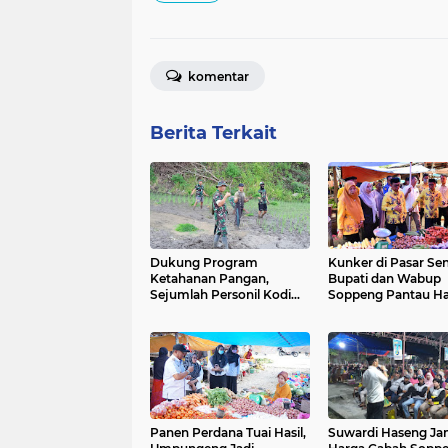
komentar
Berita Terkait
Dukung Program
Kunker di Pasar Sen
Ketahanan Pangan,
Bupati dan Wabup
Sejumlah Personil Kodim
Soppeng Pantau H
1423/Soppeng
Barang Kebutuhan
Laksanakan Penanaman
Padi di Medde
Panen Perdana Tuai Hasil,
Suwardi Haseng Ja