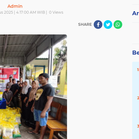
Admin
s 2025 | 4:17:00 AM WIB |
0
Views
Ar
SHARE
Be