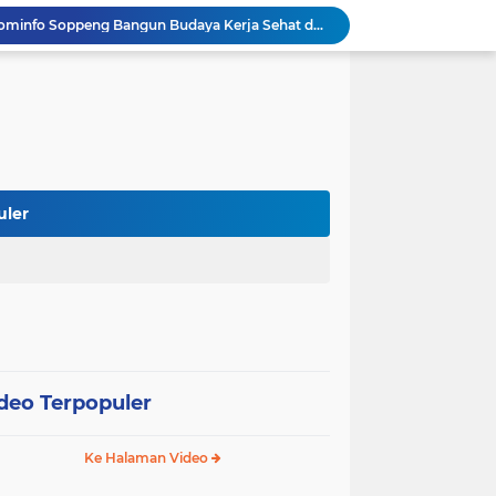
Tak Butuh Waktu Lama, URC Polres Soppeng Ringkus Terduga Pelaku Pencurian di Liliriaja
Berpengalaman di Ditreskrimsus dan Bareskrim, AKBP Hari Budiyanto Nahkodai Polres Soppeng
Di Hadapan Kapolres Baru, Bupati Suwardi Tegaskan Sinergi Kunci Pembangunan Soppeng
Pemkab dan DPRD Soppeng Sepakati KUA-PPAS 2027, RAPBD Mulai Disusun
Kapolres Soppeng AKBP Hari Budiyanto Resmi Bertugas, Disambut dengan Tradisi Adat Bugis
Polres Soppeng Gelar Forum Konsultasi Publik, Tampung Masukan untuk Tingkatkan Pelayanan
Polres Soppeng Kawal RDPU Mahasiswa, Penyampaian Aspirasi Berlangsung Aman dan Damai
Reses di Lamogo, Andi Muhammad Ikram Tampung Aspirasi Petani Soal Sumur Dalam
uler
Wabup Soppeng Hadiri Pelantikan Dua PPAT, Dorong Penguatan Pelayanan Pertanahan
Mulai dari Tumbler, Diskominfo Soppeng Bangun Budaya Kerja Sehat dan Peduli Lingkungan
deo Terpopuler
Ke Halaman Video