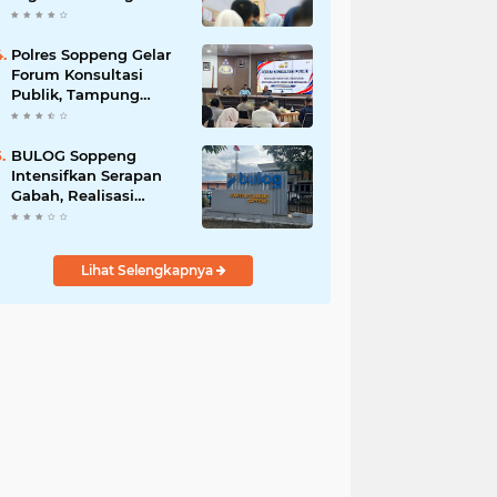
Kunci Pembangunan
Soppeng
Polres Soppeng Gelar
Forum Konsultasi
Publik, Tampung
Masukan untuk
Tingkatkan Pelayanan
BULOG Soppeng
Intensifkan Serapan
Gabah, Realisasi
Harian Tembus 1.500
Ton
Lihat Selengkapnya