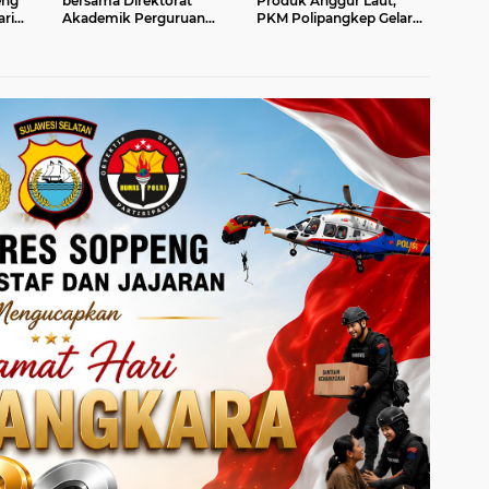
eng
bersama Direktorat
Produk Anggur Laut,
ri
Akademik Perguruan
PKM Polipangkep Gelar
Tinggi Vokasi Lakukan
Pengabdian Masyarakat
Kunjungan di
di Gowa
Marioriwawo