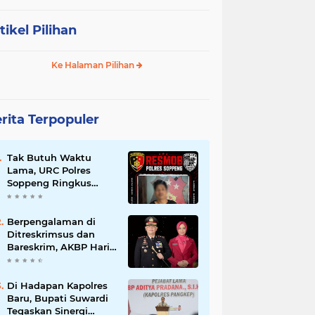
tikel Pilihan
Ke Halaman Pilihan
rita Terpopuler
Tak Butuh Waktu
Lama, URC Polres
Soppeng Ringkus
Terduga Pelaku
Pencurian di Liliriaja
Berpengalaman di
Ditreskrimsus dan
Bareskrim, AKBP Hari
Budiyanto Nahkodai
Polres Soppeng
Di Hadapan Kapolres
Baru, Bupati Suwardi
Tegaskan Sinergi