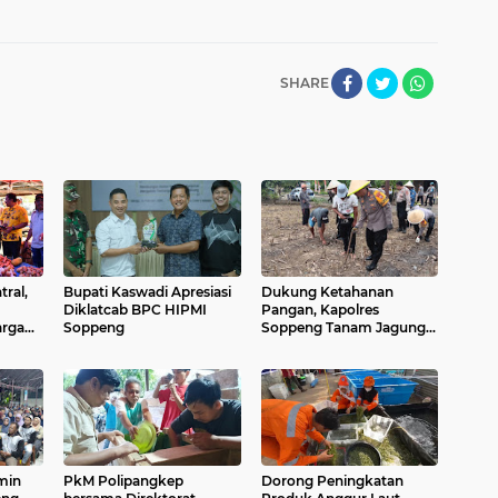
SHARE
tral,
Bupati Kaswadi Apresiasi
Dukung Ketahanan
Diklatcab BPC HIPMI
Pangan, Kapolres
arga
Soppeng
Soppeng Tanam Jagung
 Pokok
di Lahan 1 Hektare
min
PkM Polipangkep
Dorong Peningkatan