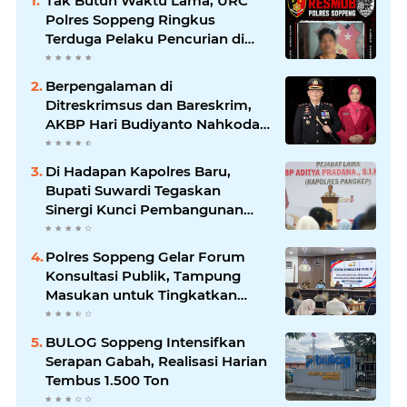
Tak Butuh Waktu Lama, URC
Polres Soppeng Ringkus
Terduga Pelaku Pencurian di
Liliriaja
Berpengalaman di
Ditreskrimsus dan Bareskrim,
AKBP Hari Budiyanto Nahkodai
Polres Soppeng
Di Hadapan Kapolres Baru,
Bupati Suwardi Tegaskan
Sinergi Kunci Pembangunan
Soppeng
Polres Soppeng Gelar Forum
Konsultasi Publik, Tampung
Masukan untuk Tingkatkan
Pelayanan
BULOG Soppeng Intensifkan
Serapan Gabah, Realisasi Harian
Tembus 1.500 Ton