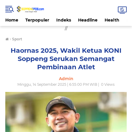
Home
Terpopuler
Indeks
Headline
Health
Hi
//
›
Sport
Haornas 2025, Wakil Ketua KONI
Soppeng Serukan Semangat
Pembinaan Atlet
Admin
Minggu, 14 September 2025 | 6:55:00 PM WIB |
0
Views