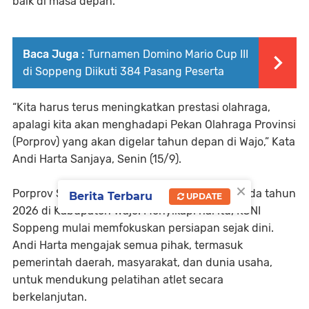
baik di masa depan.
Baca Juga :
Turnamen Domino Mario Cup III
di Soppeng Diikuti 384 Pasang Peserta
“Kita harus terus meningkatkan prestasi olahraga,
apalagi kita akan menghadapi Pekan Olahraga Provinsi
(Porprov) yang akan digelar tahun depan di Wajo,” Kata
Andi Harta Sanjaya, Senin (15/9).
×
Porprov Sulawesi Selatan diselenggarakan pada tahun
Berita Terbaru
UPDATE
2026 di Kabupaten Wajo. Menyikapi hal itu, KONI
Soppeng mulai memfokuskan persiapan sejak dini.
Andi Harta mengajak semua pihak, termasuk
pemerintah daerah, masyarakat, dan dunia usaha,
untuk mendukung pelatihan atlet secara
berkelanjutan.