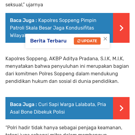
seksual,” ujarnya
Baca Juga :
Kapolres Soppeng Pimpin
Patroli Skala Besar Jaga Kondusifitas
×
Wilayah
Berita Terbaru
UPDATE
Kapolres Soppeng, AKBP Aditya Pradana, S.I.K, M.I.K,
menyatakan bahwa penyuluhan ini merupakan bagian
dari komitmen Polres Soppeng dalam mendukung
pendidikan hukum dan sosial di dunia pendidikan.
Baca Juga :
Curi Sapi Warga Lalabata, Pria
Asal Bone Dibekuk Polisi
“Polri hadir tidak hanya sebagai penjaga keamanan,