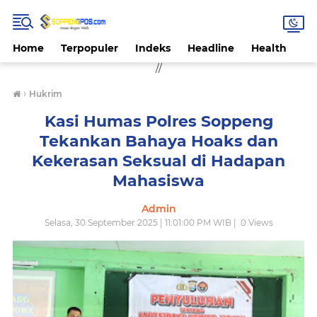
Home
Terpopuler
Indeks
Headline
Health
Hi
//
›
Hukrim
Kasi Humas Polres Soppeng
Tekankan Bahaya Hoaks dan
Kekerasan Seksual di Hadapan
Mahasiswa
Admin
Selasa, 30 September 2025 | 11:01:00 PM WIB |
0
Views