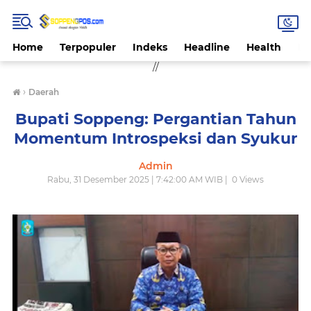
Home
Terpopuler
Indeks
Headline
Health
Hi
//
›
Daerah
Bupati Soppeng: Pergantian Tahun
Momentum Introspeksi dan Syukur
Admin
Rabu, 31 Desember 2025 | 7:42:00 AM WIB |
0
Views