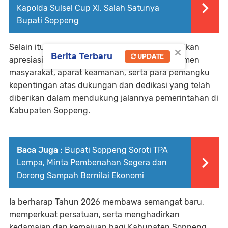
Kapolda Sulsel Cup XI, Salah Satunya
Bupati Soppeng
Selain itu, Bupati Suwardi Haseng menyampaikan
×
Berita Terbaru
UPDATE
apresiasi dan terima kasih kepada seluruh elemen
masyarakat, aparat keamanan, serta para pemangku
kepentingan atas dukungan dan dedikasi yang telah
diberikan dalam mendukung jalannya pemerintahan di
Kabupaten Soppeng.
Baca Juga :
Bupati Soppeng Soroti TPA
Lempa, Minta Pembenahan Segera dan
Dorong Sampah Bernilai Ekonomi
Ia berharap Tahun 2026 membawa semangat baru,
memperkuat persatuan, serta menghadirkan
kedamaian dan kemajuan bagi Kabupaten Soppeng.