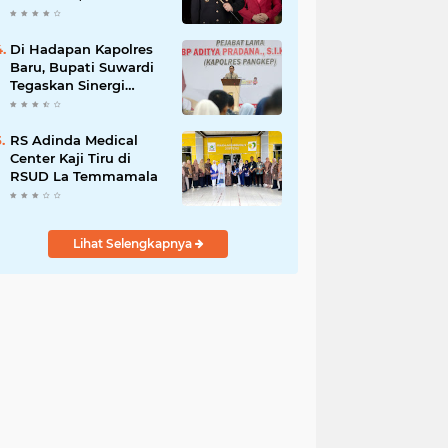
Budiyanto Nahkodai
Polres Soppeng
Di Hadapan Kapolres
Baru, Bupati Suwardi
Tegaskan Sinergi
Kunci Pembangunan
Soppeng
RS Adinda Medical
Center Kaji Tiru di
RSUD La Temmamala
Lihat Selengkapnya