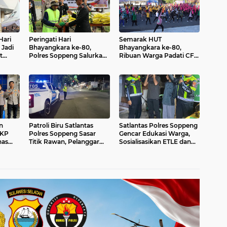
Hari
Peringati Hari
Semarak HUT
Jadi
Bhayangkara ke-80,
Bhayangkara ke-80,
t
Polres Soppeng Salurkan
Ribuan Warga Padati CFD
a
Beras SPHP untuk Warga
dan Olahraga Bersama
Polres Soppeng
n
Patroli Biru Satlantas
Satlantas Polres Soppeng
2KP
Polres Soppeng Sasar
Gencar Edukasi Warga,
has
Titik Rawan, Pelanggar
Sosialisasikan ETLE dan
n
Langsung Ditindak
Call Center 110
er 110