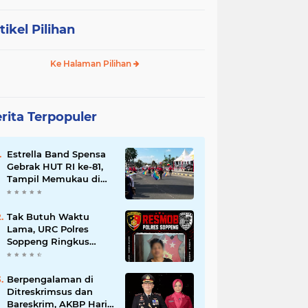
tikel Pilihan
Ke Halaman Pilihan
rita Terpopuler
Estrella Band Spensa
Gebrak HUT RI ke-81,
Tampil Memukau di
Street Parade Soppeng
Tak Butuh Waktu
Lama, URC Polres
Soppeng Ringkus
Terduga Pelaku
Pencurian di Liliriaja
Berpengalaman di
Ditreskrimsus dan
Bareskrim, AKBP Hari