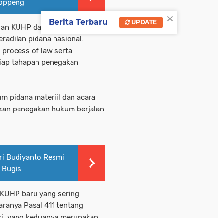
Soppeng
×
Berita Terbaru
UPDATE
uan KUHP dan KUHAP baru
radilan pidana nasional.
 process of law serta
tiap tahapan penegakan
m pidana materiil dan acara
akan penegakan hukum berjalan
ri Budiyanto Resmi
 Bugis
 KUHP baru yang sering
aranya Pasal 411 tentang
asi, yang keduanya merupakan