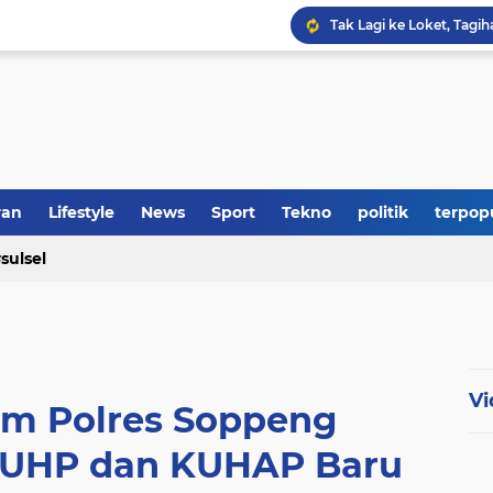
Tak Lagi ke Loket, Tag
Bupati Soppeng Hadiri
RS Adinda Medical Cent
Polres Soppeng Amankan
ran
Lifestyle
News
Sport
Tekno
politik
terpop
sulsel
Vi
im Polres Soppeng
 KUHP dan KUHAP Baru