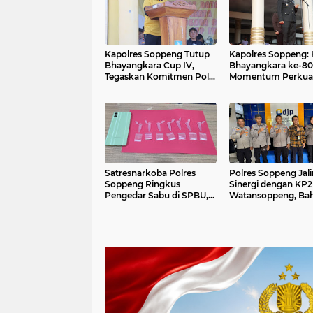
Kapolres Soppeng Tutup
Kapolres Soppeng: 
Bhayangkara Cup IV,
Bhayangkara ke-80 
Tegaskan Komitmen Polri
Momentum Perkua
Cetak Generasi
Pengabdian kepad
Berprestasi
Masyarakat
Satresnarkoba Polres
Polres Soppeng Jali
Soppeng Ringkus
Sinergi dengan KP
Pengedar Sabu di SPBU,
Watansoppeng, Ba
Sita Tujuh Paket
NIK Jadi NPWP da
Narkotika
Sosialisasi Call Cent