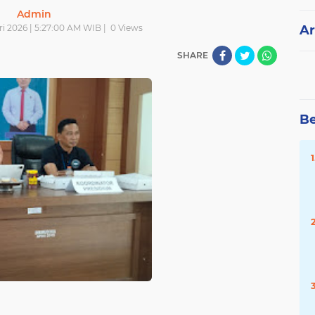
Admin
i 2026 | 5:27:00 AM WIB |
0
Views
Ar
SHARE
Be