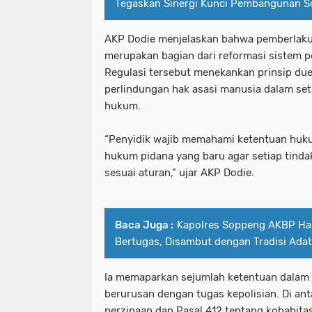
Tegaskan Sinergi Kunci Pembangunan 
AKP Dodie menjelaskan bahwa pemberlak
merupakan bagian dari reformasi sistem pe
Regulasi tersebut menekankan prinsip due
perlindungan hak asasi manusia dalam se
hukum.
“Penyidik ​​wajib memahami ketentuan huku
hukum pidana yang baru agar setiap tind
sesuai aturan,” ujar AKP Dodie.
Baca Juga :
Kapolres Soppeng AKBP Ha
Bertugas, Disambut dengan Tradisi Adat
Ia memaparkan sejumlah ketentuan dalam
berurusan dengan tugas kepolisian. Di ant
perzinaan dan Pasal 412 tentang kohabit