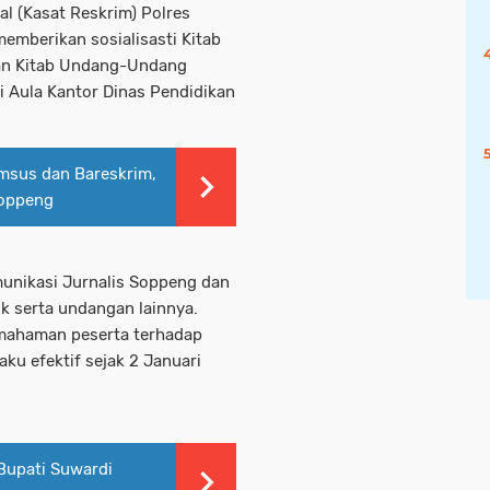
l (Kasat Reskrim) Polres
emberikan sosialisasti Kitab
n Kitab Undang-Undang
 Aula Kantor Dinas Pendidikan
imsus dan Bareskrim,
Soppeng
munikasi Jurnalis Soppeng dan
ik serta undangan lainnya.
emahaman peserta terhadap
ku efektif sejak 2 Januari
Bupati Suwardi