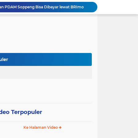
ihan PDAM Soppeng Bisa Dibayar lewat BRImo
 Rakor BUMD dan BLUD Kemendagri di Makassar
Bupati Soppeng Terima Silaturahmi Kapolres Baru, Sinergi Pemerintah dan Polri Diperkuat
er Kaji Tiru di RSUD La Temmamala
 Pelaksanaan Shalat Istisqa di Dua Kecamatan
Wabup Soppeng Hadiri Pelantikan Dua PPAT, Dorong Penguatan Pelayanan Pertanahan
Mulai dari Tumbler, Diskominfo Soppeng Bangun Budaya Kerja Sehat dan Peduli Lingkungan
Tak Butuh Waktu Lama, URC Polres Soppeng Ringkus Terduga Pelaku Pencurian di Liliriaja
uler
Berpengalaman di Ditreskrimsus dan Bareskrim, AKBP Hari Budiyanto Nahkodai Polres Soppeng
Estrella Band Spensa Gebrak HUT RI ke-81, Tampil Memukau di Street Parade Soppeng
deo Terpopuler
Ke Halaman Video