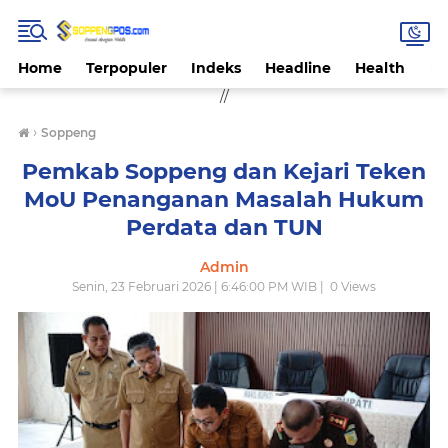
Home
Terpopuler
Indeks
Headline
Health
Hi
//
›
Soppeng
Pemkab Soppeng dan Kejari Teken
MoU Penanganan Masalah Hukum
Perdata dan TUN
Admin
Senin, 23 Februari 2026 | 6:46:00 PM WIB |
0
Views