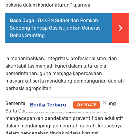
bekerja dalam koridor aturan,” ujarnya.
Baca Juga :
BKKBN SulSel dan Pemkab
Soppeng Tancap Gas Wujudkan Generasi
Bebas Stunting
Ia menambahkan, integritas, profesionalisme, dan
akuntabilitas menjadi kunci dalam tata kelola
pemerintahan, guna menjaga kepercayaan
masyarakat serta mendukung pembangunan daerah
berbasis agropolitan.
×
Sementara itu, Kepala Kejaksaan Negeri Soppeng
Berita Terbaru
UPDATE
Sulta Donna Sitohang menegaskan pihaknya
mengedepankan pendekatan preventif dan edukatif
dalam mendampingi pemerintah daerah, khususnya
dalam pencegahan tindak pidana korupsi.