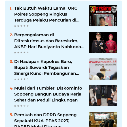
Tak Butuh Waktu Lama, URC
Polres Soppeng Ringkus
Terduga Pelaku Pencurian di
Liliriaja
Berpengalaman di
Ditreskrimsus dan Bareskrim,
AKBP Hari Budiyanto Nahkodai
Polres Soppeng
Di Hadapan Kapolres Baru,
Bupati Suwardi Tegaskan
Sinergi Kunci Pembangunan
Soppeng
Mulai dari Tumbler, Diskominfo
Soppeng Bangun Budaya Kerja
Sehat dan Peduli Lingkungan
Pemkab dan DPRD Soppeng
Sepakati KUA-PPAS 2027,
RAPBD Mulai Disusun