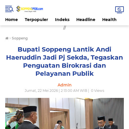
Home
Terpopuler
Indeks
Headline
Health
Hi
//
›
Soppeng
Bupati Soppeng Lantik Andi
Haeruddin Jadi Pj Sekda, Tegaskan
Penguatan Birokrasi dan
Pelayanan Publik
Admin
Jumat, 22 Mei 2026 | 2:13:00 AM WIB |
0
Views