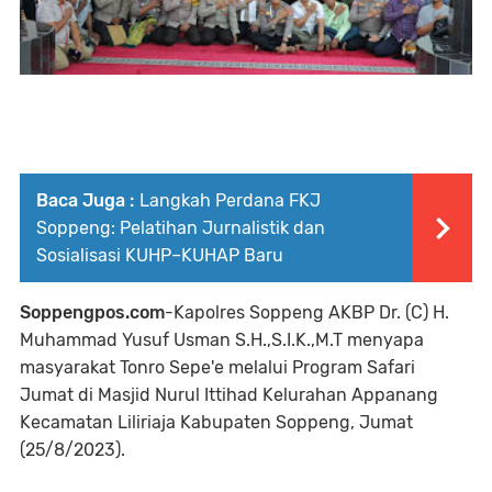
Baca Juga :
Langkah Perdana FKJ
Soppeng: Pelatihan Jurnalistik dan
Sosialisasi KUHP–KUHAP Baru
Soppengpos.com
-Kapolres Soppeng AKBP Dr. (C) H.
Muhammad Yusuf Usman S.H.,S.I.K.,M.T menyapa
masyarakat Tonro Sepe'e melalui Program Safari
Jumat di Masjid Nurul Ittihad Kelurahan Appanang
Kecamatan Liliriaja Kabupaten Soppeng, Jumat
(25/8/2023).