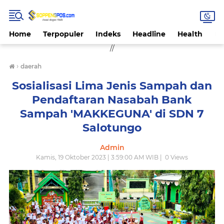
Home
Terpopuler
Indeks
Headline
Health
Hi
//
›
daerah
Sosialisasi Lima Jenis Sampah dan
Pendaftaran Nasabah Bank
Sampah 'MAKKEGUNA' di SDN 7
Salotungo
Admin
Kamis, 19 Oktober 2023 | 3:59:00 AM WIB |
0
Views