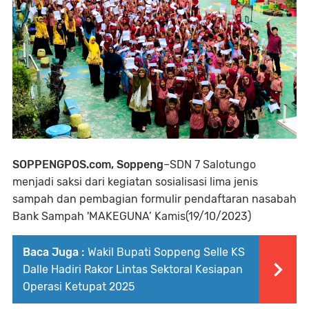
SOPPENGPOS.com, Soppeng
–SDN 7 Salotungo
menjadi saksi dari kegiatan sosialisasi lima jenis
sampah dan pembagian formulir pendaftaran nasabah
Bank Sampah 'MAKEGUNA’ Kamis(19/10/2023)
Baca Juga :
Wakil Bupati Soppeng Selle KS
Dalle Hadiri Rakor Lintas Sektoral Kesiapan
Operasi Ketupat 2025