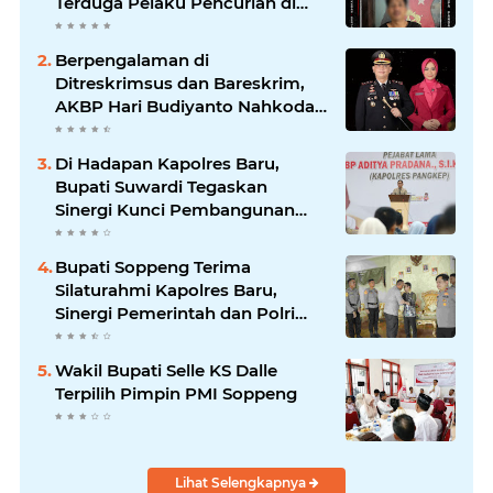
Terduga Pelaku Pencurian di
Liliriaja
Berpengalaman di
Ditreskrimsus dan Bareskrim,
AKBP Hari Budiyanto Nahkodai
Polres Soppeng
Di Hadapan Kapolres Baru,
Bupati Suwardi Tegaskan
Sinergi Kunci Pembangunan
Soppeng
Bupati Soppeng Terima
Silaturahmi Kapolres Baru,
Sinergi Pemerintah dan Polri
Diperkuat
Wakil Bupati Selle KS Dalle
Terpilih Pimpin PMI Soppeng
Lihat Selengkapnya