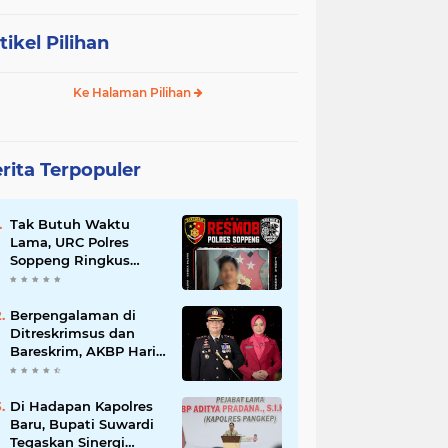
tikel Pilihan
Ke Halaman Pilihan
rita Terpopuler
Tak Butuh Waktu
Lama, URC Polres
Soppeng Ringkus
Terduga Pelaku
Pencurian di Liliriaja
Berpengalaman di
Ditreskrimsus dan
Bareskrim, AKBP Hari
Budiyanto Nahkodai
Polres Soppeng
Di Hadapan Kapolres
Baru, Bupati Suwardi
Tegaskan Sinergi