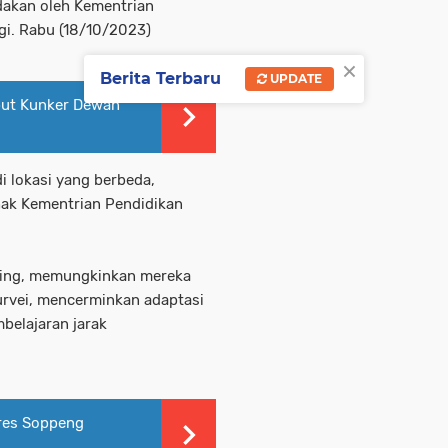
dakan oleh Kementrian
gi. Rabu (18/10/2023)
×
Berita Terbaru
UPDATE
but Kunker Dewan
 lokasi yang berbeda,
hak Kementrian Pendidikan
ting, memungkinkan mereka
survei, mencerminkan adaptasi
belajaran jarak
lres Soppeng