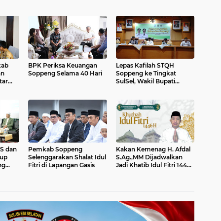
kab
BPK Periksa Keuangan
Lepas Kafilah STQH
an
Soppeng Selama 40 Hari
Soppeng ke Tingkat
tar
SulSel, Wakil Bupati
at di
Soppeng Selle KS Dalle
Pesankan Jaga Nama
Baik Daerah
S dan
Pemkab Soppeng
Kakan Kemenag H. Afdal
bup
Selenggarakan Shalat Idul
S.Ag.,MM Dijadwalkan
ng
Fitri di Lapangan Gasis
Jadi Khatib Idul Fitri 1446
rbasis
H/2025 M di Lapangan
Gasis Watansoppeng