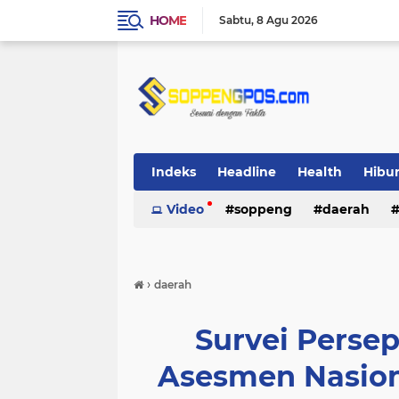
HOME
Sabtu
8 Agu 2026
Indeks
Headline
Health
Hibu
Video
soppeng
daerah
›
daerah
Survei Pers
Asesmen Nasion