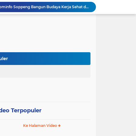
Mulai dari Tumbler, Diskominfo Soppeng Bangun Budaya Kerja Sehat dan Peduli Lingkungan
Tak Butuh Waktu Lama, URC Polres Soppeng Ringkus Terduga Pelaku Pencurian di Liliriaja
Berpengalaman di Ditreskrimsus dan Bareskrim, AKBP Hari Budiyanto Nahkodai Polres Soppeng
Di Hadapan Kapolres Baru, Bupati Suwardi Tegaskan Sinergi Kunci Pembangunan Soppeng
ihan PDAM Soppeng Bisa Dibayar lewat BRImo
 Rakor BUMD dan BLUD Kemendagri di Makassar
Bupati Soppeng Terima Silaturahmi Kapolres Baru, Sinergi Pemerintah dan Polri Diperkuat
er Kaji Tiru di RSUD La Temmamala
uler
 Pelaksanaan Shalat Istisqa di Dua Kecamatan
Wabup Soppeng Hadiri Pelantikan Dua PPAT, Dorong Penguatan Pelayanan Pertanahan
deo Terpopuler
Ke Halaman Video