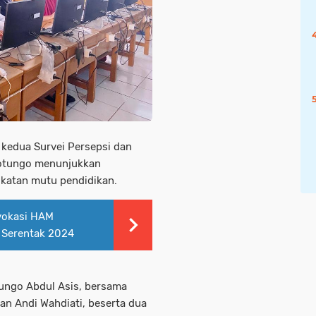
kedua Survei Persepsi dan
otungo menunjukkan
gkatan mutu pendidikan.
vokasi HAM
a Serentak 2024
tungo Abdul Asis, bersama
an Andi Wahdiati, beserta dua