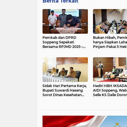
Berita Terkait
Pemkab dan DPRD
Bukan Hibah, Pem
Soppeng Sepakati
hanya Siapkan Lah
Bersama RPJMD 2025 –
Pinjam Pakai 5 Hek
2029
untuk Sekolah Raky
Soppeng
Sidak Hari Pertama Kerja,
Hadiri HBH IKSADA
Bupati Suwardi Haseng
AIDI Soppeng, Wa
Sorot Dinas Kesehatan
Selle KS Dalle Doro
Soal Ketersediaan Obat
Generasi Unggul Be
Agama