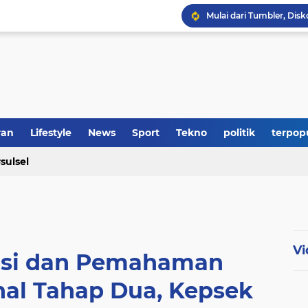
Tak Lagi ke Loket, Tag
Bupati Soppeng Hadiri
RS Adinda Medical Cent
ran
Lifestyle
News
Sport
Tekno
politik
terpop
Polres Soppeng Amankan
sulsel
Vi
epsi dan Pemahaman
al Tahap Dua, Kepsek