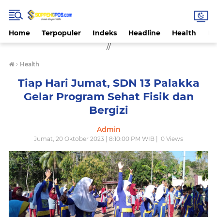
Home
Terpopuler
Indeks
Headline
Health
Hi
//
›
Health
Tiap Hari Jumat, SDN 13 Palakka
Gelar Program Sehat Fisik dan
Bergizi
Admin
Jumat, 20 Oktober 2023 | 8:10:00 PM WIB |
0
Views