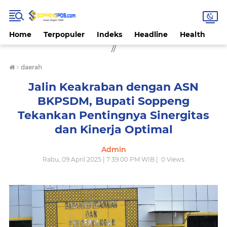
Home
Terpopuler
Indeks
Headline
Health
Hi
//
›
daerah
Jalin Keakraban dengan ASN
BKPSDM, Bupati Soppeng
Tekankan Pentingnya Sinergitas
dan Kinerja Optimal
Admin
Rabu, 09 April 2025 | 7:39:00 PM WIB |
0
Views