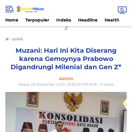
Home
Terpopuler
Indeks
Headline
Health
Hi
//
›
politik
Muzani: Hari Ini Kita Diserang
karena Gemoynya Prabowo
Digandrungi Milenial dan Gen Z*
Admin
Selasa, 28 November 2023 | 8:58:00 PM WIB |
0
Views