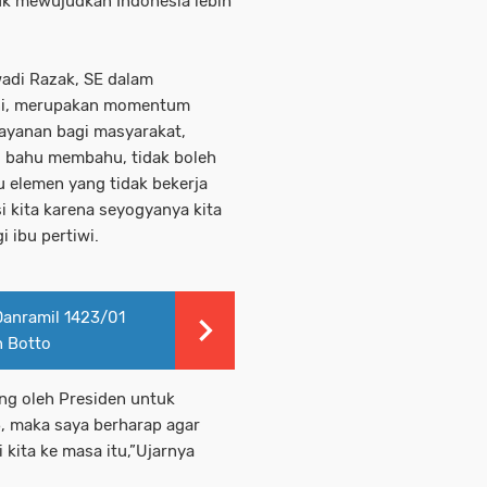
tuk mewujudkan Indonesia lebih
wadi Razak, SE dalam
ini, merupakan momentum
ayanan bagi masyarakat,
g bahu membahu, tidak boleh
u elemen yang tidak bekerja
i kita karena seyogyanya kita
 ibu pertiwi.
 Danramil 1423/01
n Botto
ung oleh Presiden untuk
, maka saya berharap agar
kita ke masa itu,”Ujarnya