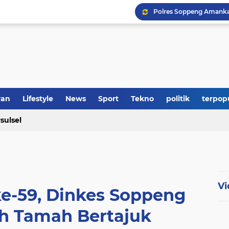
Polres Soppeng Amankan
ran
Lifestyle
News
Sport
Tekno
politik
terpop
sulsel
RS Adinda Medical Cent
Vi
ke-59, Dinkes Soppeng
h Tamah Bertajuk