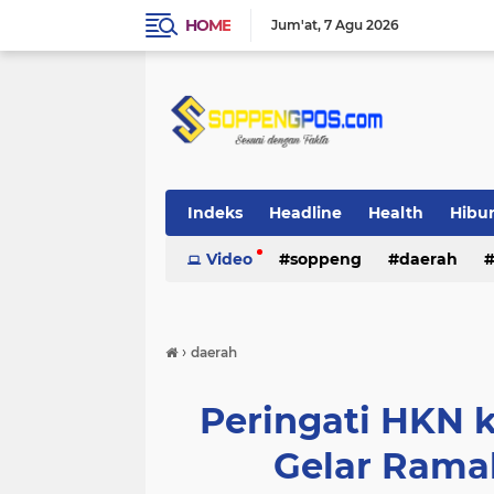
HOME
Jum'at
7 Agu 2026
Indeks
Headline
Health
Hibu
Video
soppeng
daerah
›
daerah
Peringati HKN 
Gelar Rama