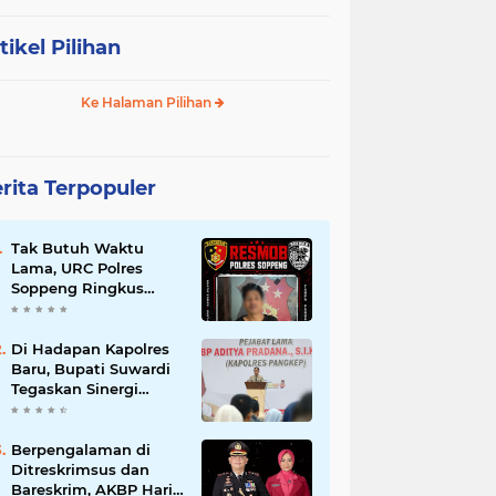
tikel Pilihan
Ke Halaman Pilihan
rita Terpopuler
Tak Butuh Waktu
Lama, URC Polres
Soppeng Ringkus
Terduga Pelaku
Pencurian di Liliriaja
Di Hadapan Kapolres
Baru, Bupati Suwardi
Tegaskan Sinergi
Kunci Pembangunan
Soppeng
Berpengalaman di
Ditreskrimsus dan
Bareskrim, AKBP Hari