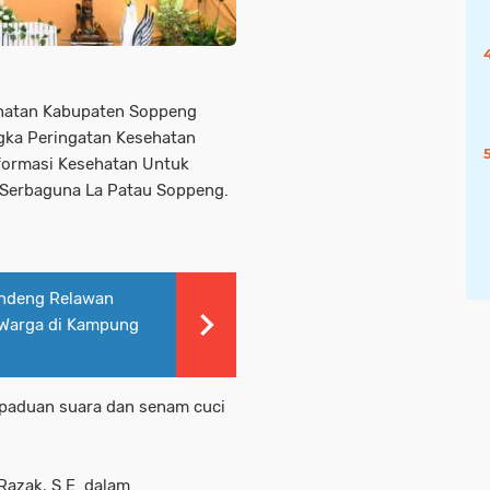
hatan Kabupaten Soppeng
ka Peringatan Kesehatan
formasi Kesehatan Untuk
 Serbaguna La Patau Soppeng.
andeng Relawan
 Warga di Kampung
 paduan suara dan senam cuci
 Razak, S.E dalam