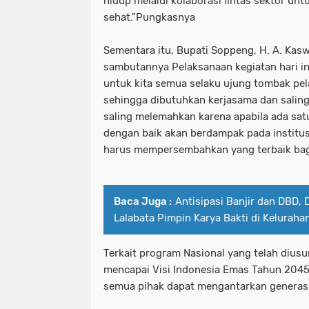
hidup melalui kolaborasi lintas sektor un
sehat.”Pungkasnya
Sementara itu, Bupati Soppeng, H. A. Kas
sambutannya Pelaksanaan kegiatan hari 
untuk kita semua selaku ujung tombak pel
sehingga dibutuhkan kerjasama dan salin
saling melemahkan karena apabila ada sat
dengan baik akan berdampak pada institus
harus mempersembahkan yang terbaik bagi
Baca Juga :
Antisipasi Banjir dan DBD,
Lalabata Pimpin Karya Bakti di Keluraha
Terkait program Nasional yang telah dius
mencapai Visi Indonesia Emas Tahun 2045
semua pihak dapat mengantarkan generasi 