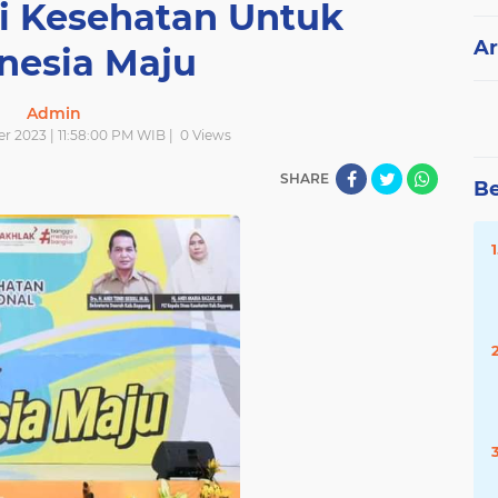
i Kesehatan Untuk
Ar
nesia Maju
Admin
r 2023 | 11:58:00 PM WIB |
0
Views
SHARE
Be