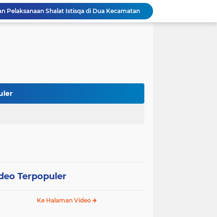
 Pelaksanaan Shalat Istisqa di Dua Kecamatan
Wabup Soppeng Hadiri Pelantikan Dua PPAT, Dorong Penguatan Pelayanan Pertanahan
Mulai dari Tumbler, Diskominfo Soppeng Bangun Budaya Kerja Sehat dan Peduli Lingkungan
Tak Butuh Waktu Lama, URC Polres Soppeng Ringkus Terduga Pelaku Pencurian di Liliriaja
Berpengalaman di Ditreskrimsus dan Bareskrim, AKBP Hari Budiyanto Nahkodai Polres Soppeng
Di Hadapan Kapolres Baru, Bupati Suwardi Tegaskan Sinergi Kunci Pembangunan Soppeng
Pemkab dan DPRD Soppeng Sepakati KUA-PPAS 2027, RAPBD Mulai Disusun
Kapolres Soppeng AKBP Hari Budiyanto Resmi Bertugas, Disambut dengan Tradisi Adat Bugis
uler
Polres Soppeng Gelar Forum Konsultasi Publik, Tampung Masukan untuk Tingkatkan Pelayanan
er Kaji Tiru di RSUD La Temmamala
deo Terpopuler
Ke Halaman Video