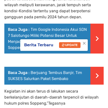
wilayah meliputi kerawanan, jarak tempuh serta
kondisi-Kondisi tertentu yang dapat berpotensi
gangguan pada pemilu 2024 tahun depan.
Baca Juga :
Tim Google Indonesia Akui SDN
7 Salotungo Miliki Potensi Besar Untuk
×
Menjadi Pelopor Transformasi Digital di
Berita Terbaru
UPDATE
Soppeng
Baca Juga :
Berjuang Tembus Banjir, Tim
SUKSES Salurkan Paket Sembako
Kegiatan ini akan terus di lakukan secara
berkelanjutan di daerah-daerah terpencil di wilayah
hukum polres Soppeng,”Tegasnya