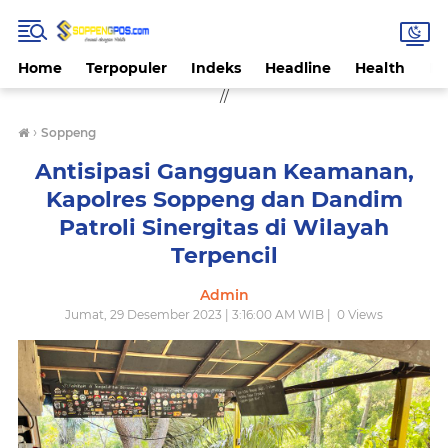
Home
Terpopuler
Indeks
Headline
Health
Hi
//
›
Soppeng
Antisipasi Gangguan Keamanan,
Kapolres Soppeng dan Dandim
Patroli Sinergitas di Wilayah
Terpencil
Admin
Jumat, 29 Desember 2023 | 3:16:00 AM WIB |
0
Views