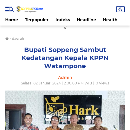
Home
Terpopuler
Indeks
Headline
Health
Hi
//
›
daerah
Bupati Soppeng Sambut
Kedatangan Kepala KPPN
Watampone
Admin
Selasa, 02 Januari 2024 | 2:00:00 PM WIB |
0
Views