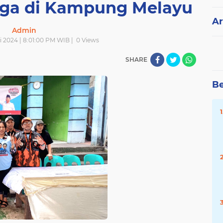
rga di Kampung Melayu
Ar
Admin
i 2024 | 8:01:00 PM WIB |
0
Views
SHARE
Be