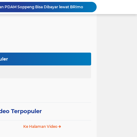
ihan PDAM Soppeng Bisa Dibayar lewat BRImo
 Rakor BUMD dan BLUD Kemendagri di Makassar
Bupati Soppeng Terima Silaturahmi Kapolres Baru, Sinergi Pemerintah dan Polri Diperkuat
er Kaji Tiru di RSUD La Temmamala
 Pelaksanaan Shalat Istisqa di Dua Kecamatan
Wabup Soppeng Hadiri Pelantikan Dua PPAT, Dorong Penguatan Pelayanan Pertanahan
Mulai dari Tumbler, Diskominfo Soppeng Bangun Budaya Kerja Sehat dan Peduli Lingkungan
Tak Butuh Waktu Lama, URC Polres Soppeng Ringkus Terduga Pelaku Pencurian di Liliriaja
uler
Berpengalaman di Ditreskrimsus dan Bareskrim, AKBP Hari Budiyanto Nahkodai Polres Soppeng
Estrella Band Spensa Gebrak HUT RI ke-81, Tampil Memukau di Street Parade Soppeng
deo Terpopuler
Ke Halaman Video