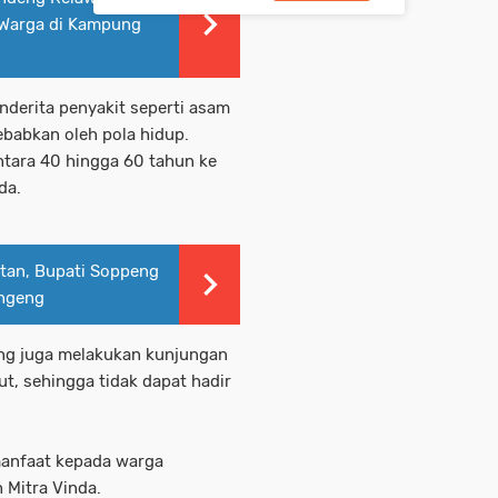
 Warga di Kampung
derita penyakit seperti asam
sebabkan oleh pola hidup.
ntara 40 hingga 60 tahun ke
da.
tan, Bupati Soppeng
ngeng
ing juga melakukan kunjungan
ut, sehingga tidak dapat hadir
manfaat kepada warga
 Mitra Vinda.