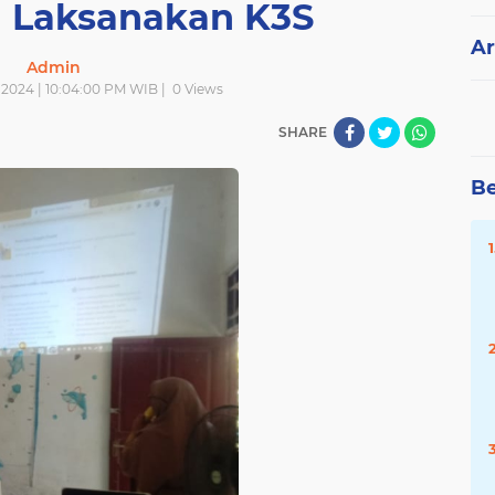
a Laksanakan K3S
Ar
Admin
i 2024 | 10:04:00 PM WIB |
0
Views
SHARE
Be