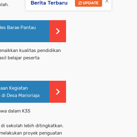
×
Berita Terbaru
UPDATE
olah.
ades Barae Pantau
enaikkan kualitas pendidikan
il belajar peserta
aan Kegiatan
di Desa Marioriaja
iawa dalam K3S
di sekolah lebih ditingkatkan.
lakukan proyek penguatan