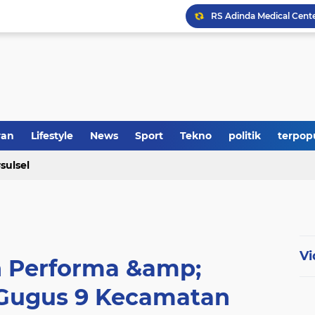
RS Adinda Medical Cent
Polres Soppeng Amankan
ran
Lifestyle
News
Sport
Tekno
politik
terpop
sulsel
Vi
n Performa &amp;
Gugus 9 Kecamatan