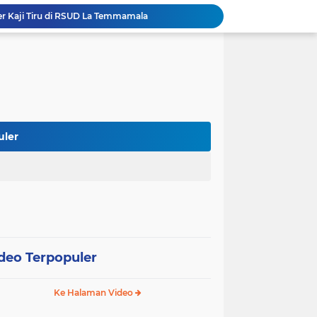
er Kaji Tiru di RSUD La Temmamala
 Pelaksanaan Shalat Istisqa di Dua Kecamatan
Wabup Soppeng Hadiri Pelantikan Dua PPAT, Dorong Penguatan Pelayanan Pertanahan
Mulai dari Tumbler, Diskominfo Soppeng Bangun Budaya Kerja Sehat dan Peduli Lingkungan
Tak Butuh Waktu Lama, URC Polres Soppeng Ringkus Terduga Pelaku Pencurian di Liliriaja
Berpengalaman di Ditreskrimsus dan Bareskrim, AKBP Hari Budiyanto Nahkodai Polres Soppeng
Di Hadapan Kapolres Baru, Bupati Suwardi Tegaskan Sinergi Kunci Pembangunan Soppeng
Pemkab dan DPRD Soppeng Sepakati KUA-PPAS 2027, RAPBD Mulai Disusun
uler
Kapolres Soppeng AKBP Hari Budiyanto Resmi Bertugas, Disambut dengan Tradisi Adat Bugis
Bupati Soppeng Terima Silaturahmi Kapolres Baru, Sinergi Pemerintah dan Polri Diperkuat
deo Terpopuler
Ke Halaman Video