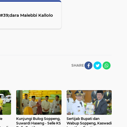
#39;dara Malebbi Kallolo
SHARE
le
Kunjungi Bulog Soppeng,
Sertijab Bupati dan
Suwardi Haseng - Selle KS
Wabup Soppeng, Kaswadi