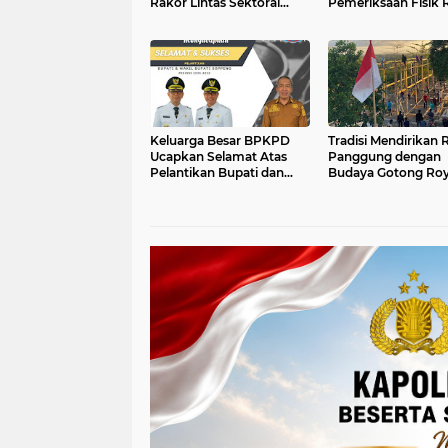
Rakor Lintas Sektoral
Pemeriksaan Fisik 
Kesiapan Operasi Ketupat
Pemda Soppeng
2025
Keluarga Besar BPKPD
Tradisi Mendirikan
Ucapkan Selamat Atas
Panggung dengan
Pelantikan Bupati dan
Budaya Gotong Ro
Wakil Bupati Soppeng
Masih Kental di
Tompotobani