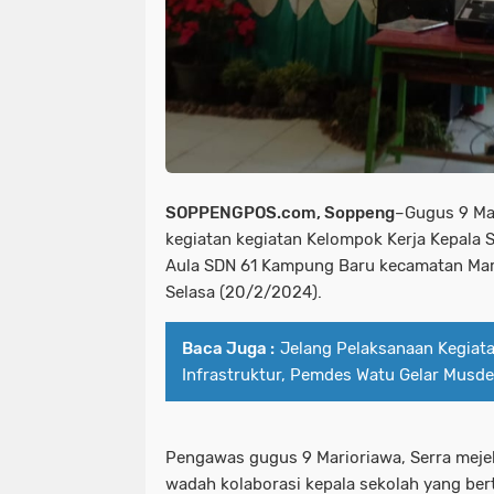
SOPPENGPOS.com, Soppeng
–Gugus 9 Ma
kegiatan kegiatan Kelompok Kerja Kepala 
Aula SDN 61 Kampung Baru kecamatan Mar
Selasa (20/2/2024).
Baca Juga :
Jelang Pelaksanaan Kegia
Infrastruktur, Pemdes Watu Gelar Musd
Pengawas gugus 9 Marioriawa, Serra mejel
wadah kolaborasi kepala sekolah yang be