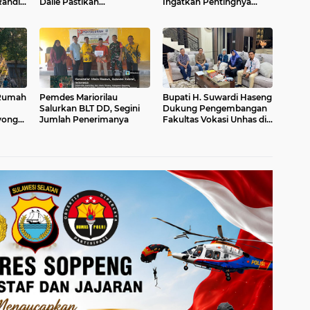
Randis
Dalle Pastikan
Ingatkan Pentingnya
Ketersediaan Pangan
Sinergi Eksekutif dan
Aman
Legislatif
 Rumah
Pemdes Mariorilau
Bupati H. Suwardi Haseng
Salurkan BLT DD, Segini
Dukung Pengembangan
yong
Jumlah Penerimanya
Fakultas Vokasi Unhas di
Soppeng