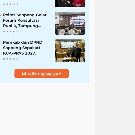
Budiyanto Nahkodai
Polres Soppeng
Polres Soppeng Gelar
Forum Konsultasi
Publik, Tampung
Masukan untuk
Tingkatkan Pelayanan
Pemkab dan DPRD
Soppeng Sepakati
KUA-PPAS 2027,
RAPBD Mulai Disusun
Lihat Selengkapnya