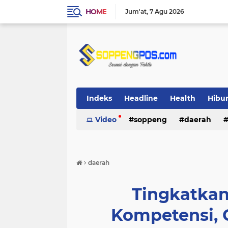
HOME
Jum'at
7 Agu 2026
Indeks
Headline
Health
Hibu
Video
soppeng
daerah
›
daerah
Tingkatka
Kompetensi, 