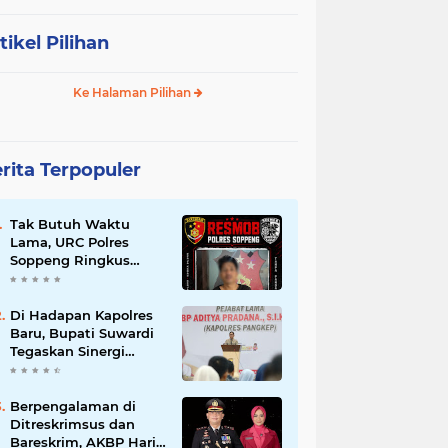
tikel Pilihan
Ke Halaman Pilihan
rita Terpopuler
Tak Butuh Waktu
Lama, URC Polres
Soppeng Ringkus
Terduga Pelaku
Pencurian di Liliriaja
Di Hadapan Kapolres
Baru, Bupati Suwardi
Tegaskan Sinergi
Kunci Pembangunan
Soppeng
Berpengalaman di
Ditreskrimsus dan
Bareskrim, AKBP Hari