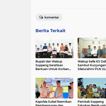
komentar
Berita Terkait
Bupati dan Wabup
Wabup Selle KS Dal
Soppeng Serahkan
Sambut Kunjungan
Bantuan Untuk Korban
Silaturahmi PLN UL
Longsor Mattabulu
Soppeng
Kapolda Sulsel Resmikan
Pemkab Soppeng
Pembangunan dan
Salurkan Benih unt