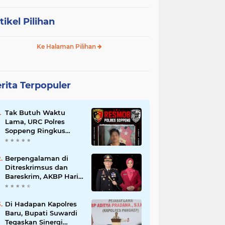
tikel Pilihan
Ke Halaman Pilihan
rita Terpopuler
Tak Butuh Waktu
Lama, URC Polres
Soppeng Ringkus
Terduga Pelaku
Pencurian di Liliriaja
Berpengalaman di
Ditreskrimsus dan
Bareskrim, AKBP Hari
Budiyanto Nahkodai
Polres Soppeng
Di Hadapan Kapolres
Baru, Bupati Suwardi
Tegaskan Sinergi