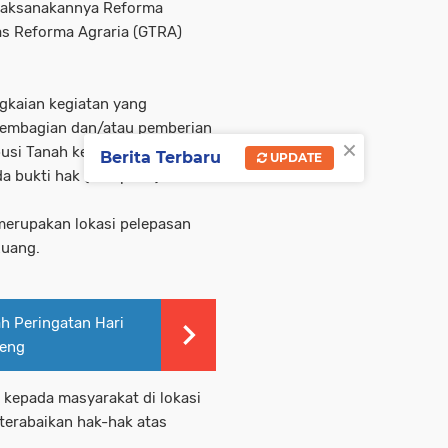
laksanakannya Reforma
as Reforma Agraria (GTRA)
gkaian kegiatan yang
pembagian dan/atau pemberian
×
busi Tanah kepada subjek
Berita Terbaru
UPDATE
 bukti hak (sertipikat).
merupakan lokasi pelepasan
Ruang.
h Peringatan Hari
peng
 kepada masyarakat di lokasi
terabaikan hak-hak atas