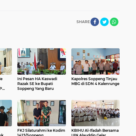
SHARE
le
Ini Pesan HA Kaswadi
Kapolres Soppeng Tinjau
Razak SE ke Bupati
MBG di SDN 4 Kalenrunge
P
Soppeng Yang Baru
FKJ Silaturahmi ke Kodim
KBIHU Al-Ifadah Bersama
uk
1423/Soppeng,
UIN Alauddin Gelar