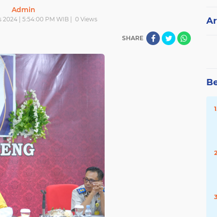
Admin
s 2024 | 5:54:00 PM WIB |
0
Views
Ar
SHARE
Be