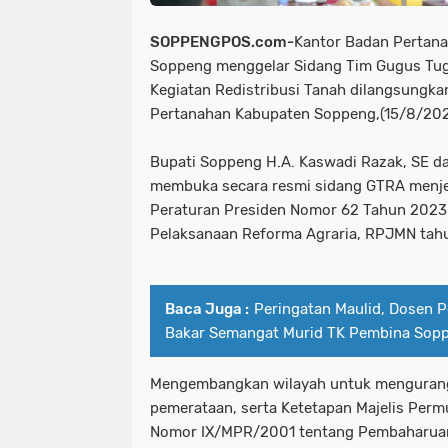
SOPPENGPOS.com-
Kantor Badan Pertana
Soppeng menggelar Sidang Tim Gugus Tug
Kegiatan Redistribusi Tanah dilangsungka
Pertanahan Kabupaten Soppeng,(15/8/202
Bupati Soppeng H.A. Kaswadi Razak, SE d
membuka secara resmi sidang GTRA menj
Peraturan Presiden Nomor 62 Tahun 2023
Pelaksanaan Reforma Agraria, RPJMN tah
Baca Juga :
Peringatan Maulid, Dosen P
Bakar Semangat Murid TK Pembina Sop
Mengembangkan wilayah untuk mengurang
pemerataan, serta Ketetapan Majelis Per
Nomor IX/MPR/2001 tentang Pembaharuan