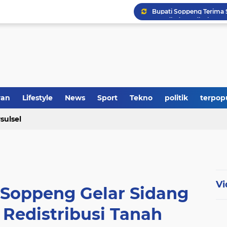
RS Adinda Medical Cent
Polres Soppeng Amankan
ran
Lifestyle
News
Sport
Tekno
politik
terpop
Bupati Soppeng Hadiri
sulsel
Vi
Soppeng Gelar Sidang
 Redistribusi Tanah