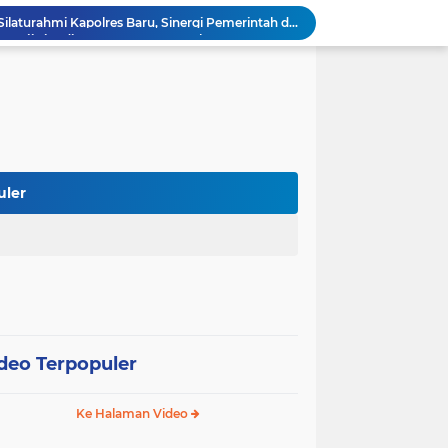
er Kaji Tiru di RSUD La Temmamala
 Pelaksanaan Shalat Istisqa di Dua Kecamatan
Wabup Soppeng Hadiri Pelantikan Dua PPAT, Dorong Penguatan Pelayanan Pertanahan
Mulai dari Tumbler, Diskominfo Soppeng Bangun Budaya Kerja Sehat dan Peduli Lingkungan
Tak Butuh Waktu Lama, URC Polres Soppeng Ringkus Terduga Pelaku Pencurian di Liliriaja
Berpengalaman di Ditreskrimsus dan Bareskrim, AKBP Hari Budiyanto Nahkodai Polres Soppeng
Di Hadapan Kapolres Baru, Bupati Suwardi Tegaskan Sinergi Kunci Pembangunan Soppeng
Pemkab dan DPRD Soppeng Sepakati KUA-PPAS 2027, RAPBD Mulai Disusun
uler
 Rakor BUMD dan BLUD Kemendagri di Makassar
Bupati Soppeng Terima Silaturahmi Kapolres Baru, Sinergi Pemerintah dan Polri Diperkuat
deo Terpopuler
Ke Halaman Video