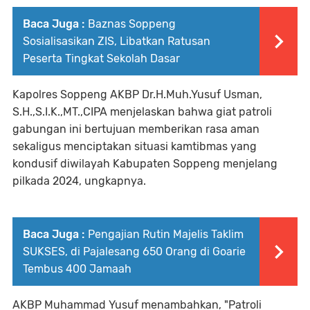
Baca Juga :
Baznas Soppeng
Sosialisasikan ZIS, Libatkan Ratusan
Peserta Tingkat Sekolah Dasar
Kapolres Soppeng AKBP Dr.H.Muh.Yusuf Usman,
S.H.,S.I.K.,MT.,CIPA menjelaskan bahwa giat patroli
gabungan ini bertujuan memberikan rasa aman
sekaligus menciptakan situasi kamtibmas yang
kondusif diwilayah Kabupaten Soppeng menjelang
pilkada 2024, ungkapnya.
Baca Juga :
Pengajian Rutin Majelis Taklim
SUKSES, di Pajalesang 650 Orang di Goarie
Tembus 400 Jamaah
AKBP Muhammad Yusuf menambahkan, "Patroli