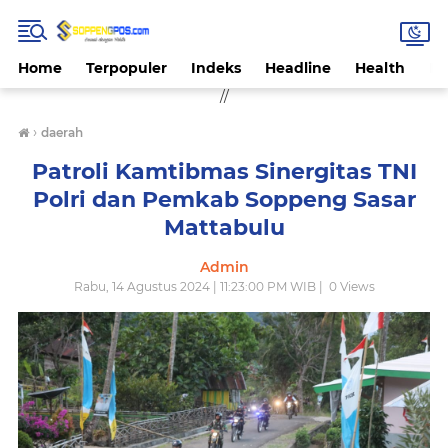
Home
Terpopuler
Indeks
Headline
Health
Hi
//
›
daerah
Patroli Kamtibmas Sinergitas TNI
Polri dan Pemkab Soppeng Sasar
Mattabulu
Admin
Rabu, 14 Agustus 2024 | 11:23:00 PM WIB |
0
Views