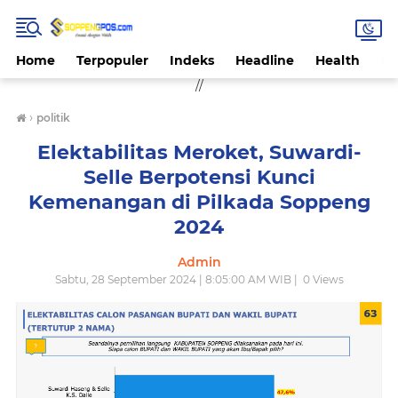
Home
Terpopuler
Indeks
Headline
Health
Hi
//
›
politik
Elektabilitas Meroket, Suwardi-
Selle Berpotensi Kunci
Kemenangan di Pilkada Soppeng
2024
Admin
Sabtu, 28 September 2024 | 8:05:00 AM WIB |
0
Views