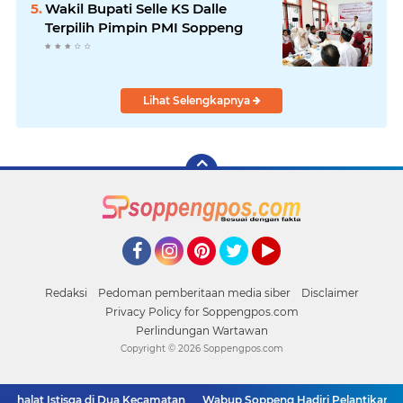
Wakil Bupati Selle KS Dalle
Terpilih Pimpin PMI Soppeng
Lihat Selengkapnya
Facebook
Instagram
Pinterest
Twitter
YouTube
Redaksi
Pedoman pemberitaan media siber
Disclaimer
Privacy Policy for Soppengpos.com
Perlindungan Wartawan
Copyright ©
2026 Soppengpos.com
alat Istisqa di Dua Kecamatan
Wabup Soppeng Hadiri Pelantikan Dua