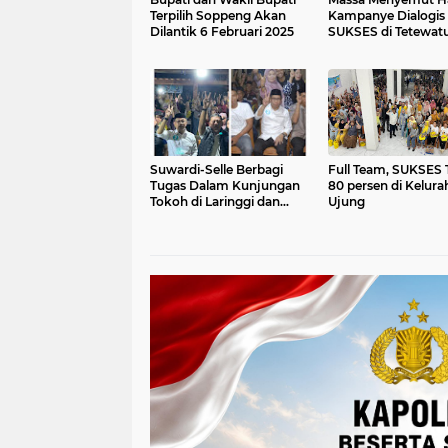
Terpilih Soppeng Akan
Kampanye Dialogis
Dilantik 6 Februari 2025
SUKSES di Tetewat
Suwardi-Selle Berbagi
Full Team, SUKSES 
Tugas Dalam Kunjungan
80 persen di Kelura
Tokoh di Laringgi dan
Ujung
Palangiseng