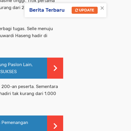
asme tinggi. Titik pertama
×
urang dari 250-an warga. Titik
Berita Terbaru
UPDATE
erbagi tugas. Selle menuju
Suwardi Haseng hadir di
ung Paslon Lain,
 SUKSES
ri 200-an peserta. Sementara
hadiri tak kurang dari 1.000
im Pemenangan