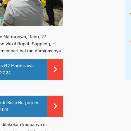
n Marioriawa, Rabu, 23
n Wakil Bupati Soppeng, H.
, memperlihatkan dominasinya.
as H2 Marioriawa
 2024
rdi-Selle Berpotensi
2024
g dilakukan keduanya di