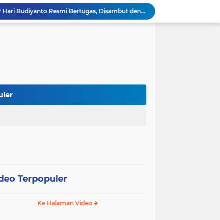
Kapolres Soppeng AKBP Hari Budiyanto Resmi Bertugas, Disambut dengan Tradisi Adat Bugis
Polres Soppeng Gelar Forum Konsultasi Publik, Tampung Masukan untuk Tingkatkan Pelayanan
Polres Soppeng Kawal RDPU Mahasiswa, Penyampaian Aspirasi Berlangsung Aman dan Damai
 Pelaksanaan Shalat Istisqa di Dua Kecamatan
Wabup Soppeng Hadiri Pelantikan Dua PPAT, Dorong Penguatan Pelayanan Pertanahan
Mulai dari Tumbler, Diskominfo Soppeng Bangun Budaya Kerja Sehat dan Peduli Lingkungan
Tak Butuh Waktu Lama, URC Polres Soppeng Ringkus Terduga Pelaku Pencurian di Liliriaja
Berpengalaman di Ditreskrimsus dan Bareskrim, AKBP Hari Budiyanto Nahkodai Polres Soppeng
uler
Di Hadapan Kapolres Baru, Bupati Suwardi Tegaskan Sinergi Kunci Pembangunan Soppeng
Pemkab dan DPRD Soppeng Sepakati KUA-PPAS 2027, RAPBD Mulai Disusun
deo Terpopuler
Ke Halaman Video