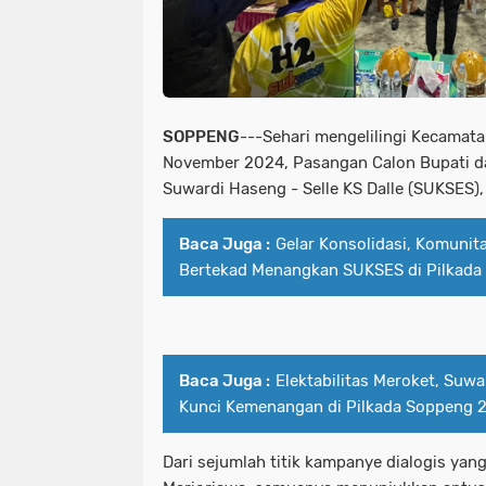
SOPPENG
---Sehari mengelilingi Kecamata
November 2024, Pasangan Calon Bupati da
Suwardi Haseng - Selle KS Dalle (SUKSES)
Baca Juga :
Gelar Konsolidasi, Komunit
Bertekad Menangkan SUKSES di Pilkada
Baca Juga :
Elektabilitas Meroket, Suwa
Kunci Kemenangan di Pilkada Soppeng 
Dari sejumlah titik kampanye dialogis yan