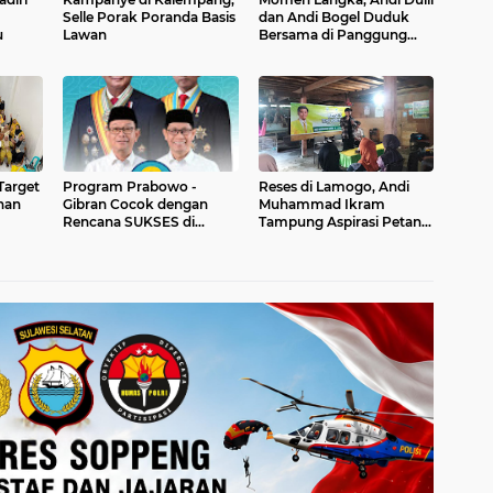
Selle Porak Poranda Basis
dan Andi Bogel Duduk
u
Lawan
Bersama di Panggung
Salokaraja untuk SUKSES
Target
Program Prabowo -
Reses di Lamogo, Andi
han
Gibran Cocok dengan
Muhammad Ikram
Rencana SUKSES di
Tampung Aspirasi Petani
Soppeng
Soal Sumur Dalam