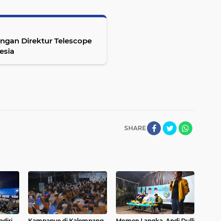
ngan Direktur Telescope
esia
SHARE
diri
Kampanye di Kalempang,
Momen Langka, Andi Dulli