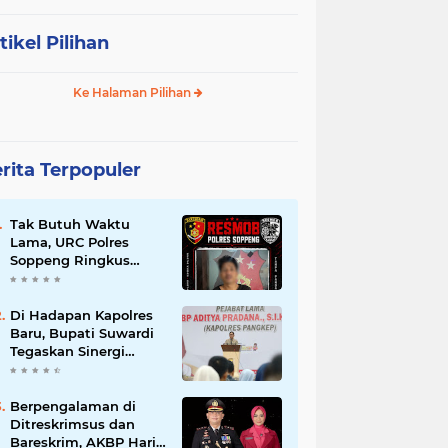
tikel Pilihan
Ke Halaman Pilihan
rita Terpopuler
Tak Butuh Waktu
Lama, URC Polres
Soppeng Ringkus
Terduga Pelaku
Pencurian di Liliriaja
Di Hadapan Kapolres
Baru, Bupati Suwardi
Tegaskan Sinergi
Kunci Pembangunan
Soppeng
Berpengalaman di
Ditreskrimsus dan
Bareskrim, AKBP Hari