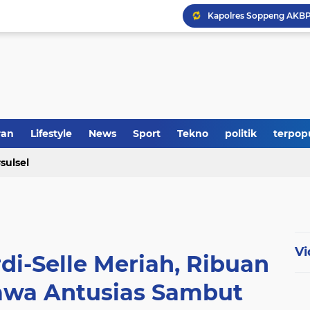
Polres Soppeng Amankan
ran
Lifestyle
News
Sport
Tekno
politik
terpop
sulsel
Vi
i-Selle Meriah, Ribuan
awa Antusias Sambut