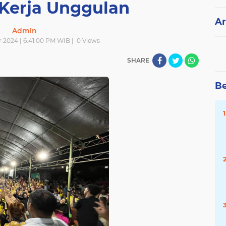
Kerja Unggulan
Ar
Admin
 2024 | 6:41:00 PM WIB |
0
Views
SHARE
Be