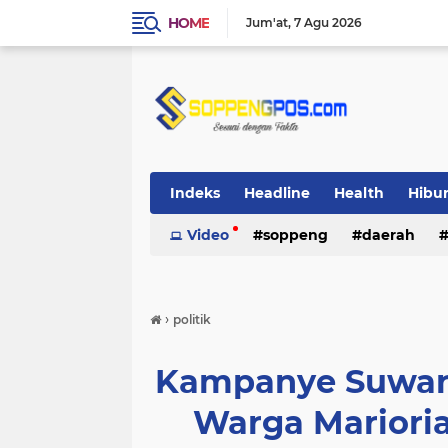
HOME
Jum'at
7 Agu 2026
Indeks
Headline
Health
Hibu
Video
soppeng
daerah
›
politik
Kampanye Suward
Warga Mariori