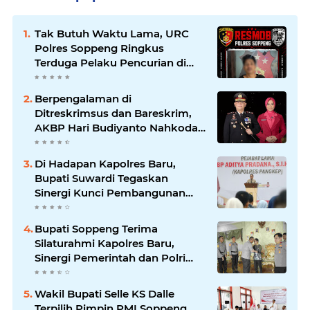
Tak Butuh Waktu Lama, URC
Polres Soppeng Ringkus
Terduga Pelaku Pencurian di
Liliriaja
Berpengalaman di
Ditreskrimsus dan Bareskrim,
AKBP Hari Budiyanto Nahkodai
Polres Soppeng
Di Hadapan Kapolres Baru,
Bupati Suwardi Tegaskan
Sinergi Kunci Pembangunan
Soppeng
Bupati Soppeng Terima
Silaturahmi Kapolres Baru,
Sinergi Pemerintah dan Polri
Diperkuat
Wakil Bupati Selle KS Dalle
Terpilih Pimpin PMI Soppeng