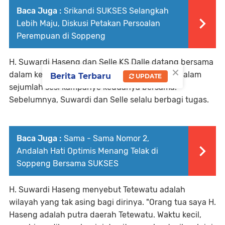
Baca Juga :
Srikandi SUKSES Selangkah
Lebih Maju, Diskusi Petakan Persoalan
Perempuan di Soppeng
H. Suwardi Haseng dan Selle KS Dalle datang bersama
×
dalam kegiatan itu. Ini untuk pertamakalinya dalam
Berita Terbaru
UPDATE
sejumlah sesi kampanye keduanya bersama.
Sebelumnya, Suwardi dan Selle selalu berbagi tugas.
Baca Juga :
Sama - Sama Nomor 2,
Andalah Hati Optimis Menang Telak di
Soppeng Bersama SUKSES
H. Suwardi Haseng menyebut Tetewatu adalah
wilayah yang tak asing bagi dirinya. "Orang tua saya H.
Haseng adalah putra daerah Tetewatu. Waktu kecil,