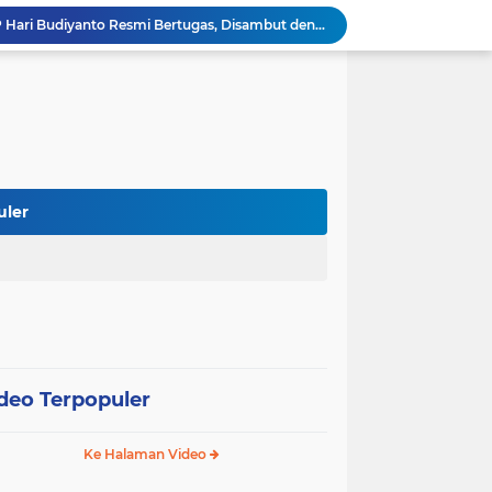
Kapolres Soppeng AKBP Hari Budiyanto Resmi Bertugas, Disambut dengan Tradisi Adat Bugis
Polres Soppeng Gelar Forum Konsultasi Publik, Tampung Masukan untuk Tingkatkan Pelayanan
Polres Soppeng Kawal RDPU Mahasiswa, Penyampaian Aspirasi Berlangsung Aman dan Damai
Reses di Lamogo, Andi Muhammad Ikram Tampung Aspirasi Petani Soal Sumur Dalam
Wabup Soppeng Hadiri Pelantikan Dua PPAT, Dorong Penguatan Pelayanan Pertanahan
Mulai dari Tumbler, Diskominfo Soppeng Bangun Budaya Kerja Sehat dan Peduli Lingkungan
Tak Butuh Waktu Lama, URC Polres Soppeng Ringkus Terduga Pelaku Pencurian di Liliriaja
Berpengalaman di Ditreskrimsus dan Bareskrim, AKBP Hari Budiyanto Nahkodai Polres Soppeng
uler
Di Hadapan Kapolres Baru, Bupati Suwardi Tegaskan Sinergi Kunci Pembangunan Soppeng
Pemkab dan DPRD Soppeng Sepakati KUA-PPAS 2027, RAPBD Mulai Disusun
deo Terpopuler
Ke Halaman Video