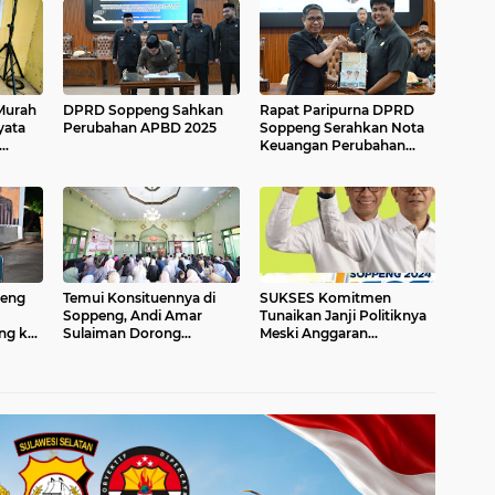
 Murah
DPRD Soppeng Sahkan
Rapat Paripurna DPRD
yata
Perubahan APBD 2025
Soppeng Serahkan Nota
Keuangan Perubahan
APBD 2025
peng
Temui Konsituennya di
SUKSES Komitmen
Soppeng, Andi Amar
Tunaikan Janji Politiknya
ng ke
Sulaiman Dorong
Meski Anggaran
ampu
Percepatan
Dipangkas, Seragam
Pembentukan Koperasi
Sekolah Gratis Dibagikan
Merah Putih
Tahun Ini