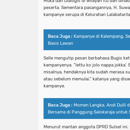
Muka dan Dialogis di wilayah itu dan dihad
peserta. Sementara pasangannya, H. Suwa
kampanye serupa di Kelurahan Lalabatarila
Baca Juga :
Kampanye di Kalempang, Se
Basis Lawan
Selle mengutip pesan berbahasa Bugis ke
kampanyenya. "lettu ko jolo nappa jokka'. 
misalnya, hendaknya kita sudah merasa s
atau sebelum memulai," katanya yang dis
kampanye.
Baca Juga :
Momen Langka, Andi Dulli 
Bersama di Panggung Salokaraja untuk
Menurut mantan anggota DPRD Sulsel ini, 