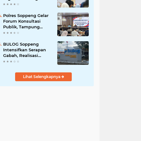
Kunci Pembangunan
Soppeng
Polres Soppeng Gelar
Forum Konsultasi
Publik, Tampung
Masukan untuk
Tingkatkan Pelayanan
BULOG Soppeng
Intensifkan Serapan
Gabah, Realisasi
Harian Tembus 1.500
Ton
Lihat Selengkapnya