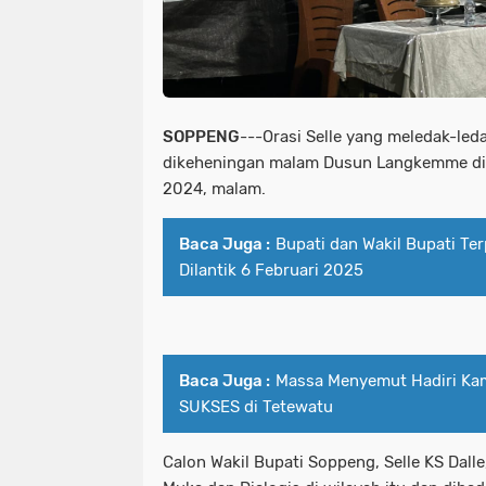
SOPPENG
---Orasi Selle yang meledak-le
dikeheningan malam Dusun Langkemme di 
2024, malam.
Baca Juga :
Bupati dan Wakil Bupati Te
Dilantik 6 Februari 2025
Baca Juga :
Massa Menyemut Hadiri Ka
SUKSES di Tetewatu
Calon Wakil Bupati Soppeng, Selle KS Dal