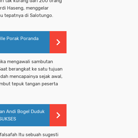
iri tak kurang dari 200 orang
rdi Haseng, menggelar
u tepatnya di Salotungo.
lle Porak Poranda
tika mengawali sambutan
Saat berangkat ke satu tujuan
udah mencapainya sejak awal,
ambut tepuk tangan peserta
dan Andi Bogel Duduk
 SUKSES
falsafah Itu sebuah sugesti