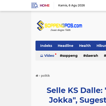
HOME
Kamis
6 Agu 2026
Indeks
Headline
Health
Hibu
Video
soppeng
daerah
›
politik
Selle KS Dalle:
Jokka", Suges