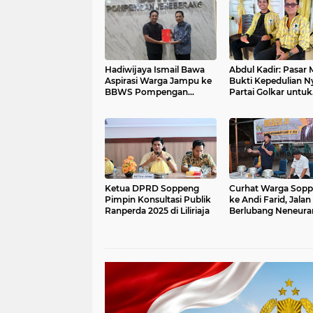
Hadiwijaya Ismail Bawa
Abdul Kadir: Pasar
Aspirasi Warga Jampu ke
Bukti Kepedulian N
BBWS Pompengan
Partai Golkar untuk
Jeneberang
Rakyat di HUT ke 61
Ketua DPRD Soppeng
Curhat Warga Sop
Pimpin Konsultasi Publik
ke Andi Farid, Jalan
Ranperda 2025 di Liliriaja
Berlubang Neneura
Sewo dan Minim L
Jalan