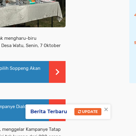
dak mengharu-biru
Desa Watu, Senin, 7 Oktober
rpilih Soppeng Akan
×
mpanye Dialogis
Berita Terbaru
UPDATE
le, menggelar Kampanye Tatap