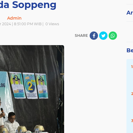
ada Soppeng
Ar
Admin
r 2024 | 8:51:00 PM WIB |
0
Views
SHARE
Be