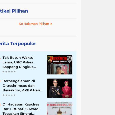
tikel Pilihan
Ke Halaman Pilihan
rita Terpopuler
Tak Butuh Waktu
Lama, URC Polres
Soppeng Ringkus
Terduga Pelaku
Pencurian di Liliriaja
Berpengalaman di
Ditreskrimsus dan
Bareskrim, AKBP Hari
Budiyanto Nahkodai
Polres Soppeng
Di Hadapan Kapolres
Baru, Bupati Suwardi
Tegaskan Sinergi