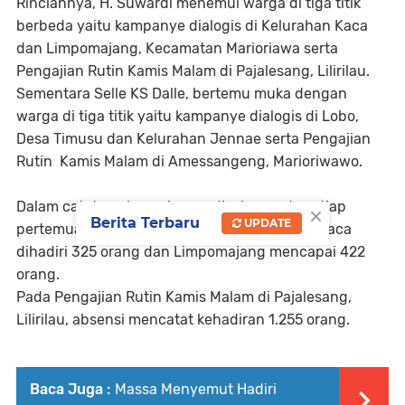
Rinciannya, H. Suwardi menemui warga di tiga titik
berbeda yaitu kampanye dialogis di Kelurahan Kaca
dan Limpomajang, Kecamatan Marioriawa serta
Pengajian Rutin Kamis Malam di Pajalesang, Lilirilau.
Sementara Selle KS Dalle, bertemu muka dengan
warga di tiga titik yaitu kampanye dialogis di Lobo,
Desa Timusu dan Kelurahan Jennae serta Pengajian
Rutin Kamis Malam di Amessangeng, Marioriwawo.
×
Dalam catatan absensi yang disebar pada setiap
Berita Terbaru
UPDATE
pertemuan, kampanye dialogis di Kelurahan Kaca
dihadiri 325 orang dan Limpomajang mencapai 422
orang.
Pada Pengajian Rutin Kamis Malam di Pajalesang,
Lilirilau, absensi mencatat kehadiran 1.255 orang.
Baca Juga :
Massa Menyemut Hadiri