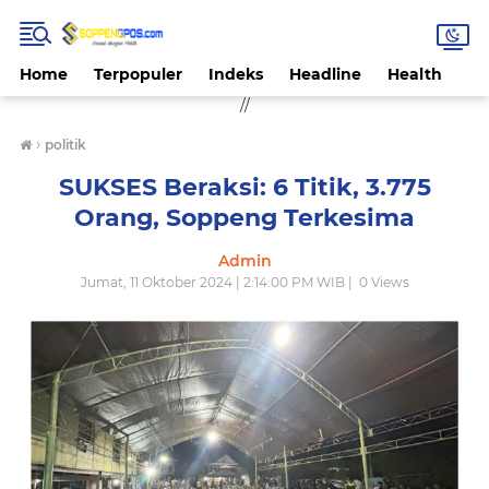
Home
Terpopuler
Indeks
Headline
Health
Hi
//
›
politik
SUKSES Beraksi: 6 Titik, 3.775
Orang, Soppeng Terkesima
Admin
Jumat, 11 Oktober 2024 | 2:14:00 PM WIB |
0
Views