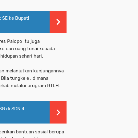
 SE ke Bupati
es Palopo itu juga
ko dan uang tunai kepada
hidupan sehari hari.
n melanjutkan kunjungannya
Bila tungke e , dimana
rehab melalui program RTLH.
BG di SDN 4
ikan bantuan sosial berupa