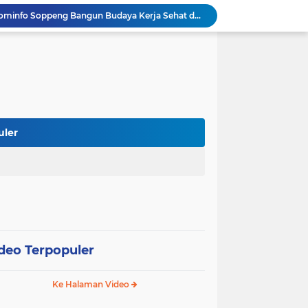
Mulai dari Tumbler, Diskominfo Soppeng Bangun Budaya Kerja Sehat dan Peduli Lingkungan
Tak Butuh Waktu Lama, URC Polres Soppeng Ringkus Terduga Pelaku Pencurian di Liliriaja
Berpengalaman di Ditreskrimsus dan Bareskrim, AKBP Hari Budiyanto Nahkodai Polres Soppeng
Di Hadapan Kapolres Baru, Bupati Suwardi Tegaskan Sinergi Kunci Pembangunan Soppeng
Pemkab dan DPRD Soppeng Sepakati KUA-PPAS 2027, RAPBD Mulai Disusun
Kapolres Soppeng AKBP Hari Budiyanto Resmi Bertugas, Disambut dengan Tradisi Adat Bugis
Polres Soppeng Gelar Forum Konsultasi Publik, Tampung Masukan untuk Tingkatkan Pelayanan
Polres Soppeng Kawal RDPU Mahasiswa, Penyampaian Aspirasi Berlangsung Aman dan Damai
uler
Reses di Lamogo, Andi Muhammad Ikram Tampung Aspirasi Petani Soal Sumur Dalam
Wabup Soppeng Hadiri Pelantikan Dua PPAT, Dorong Penguatan Pelayanan Pertanahan
deo Terpopuler
Ke Halaman Video