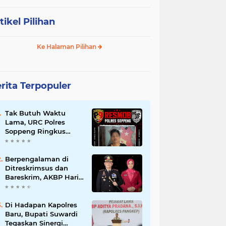
tikel Pilihan
Ke Halaman Pilihan
rita Terpopuler
Tak Butuh Waktu
Lama, URC Polres
Soppeng Ringkus
Terduga Pelaku
Pencurian di Liliriaja
Berpengalaman di
Ditreskrimsus dan
Bareskrim, AKBP Hari
Budiyanto Nahkodai
Polres Soppeng
Di Hadapan Kapolres
Baru, Bupati Suwardi
Tegaskan Sinergi