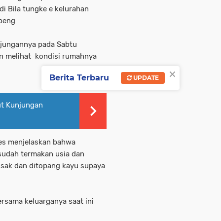
i Bila tungke e kelurahan
ppeng
ungannya pada Sabtu
n melihat kondisi rumahnya
×
Berita Terbaru
UPDATE
ut Kunjungan
res menjelaskan bahwa
sudah termakan usia dan
usak dan ditopang kayu supaya
ersama keluarganya saat ini