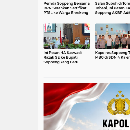
Pemda Soppeng Bersama
Safari Subuh di To
BPN Serahkan Sertifikat
Tobani, Ini Pesan K
PTSL ke Warga Enrekeng
Soppeng AKBP Adi
Pradana
Ini Pesan HA Kaswadi
Kapolres Soppeng T
Razak SE ke Bupati
MBG di SDN 4 Kale
Soppeng Yang Baru