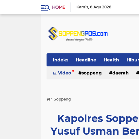
HOME
Kamis
6 Agu 2026
Indeks
Headline
Health
Hibu
Video
soppeng
daerah
›
Soppeng
Kapolres Sop
Yusuf Usman Be