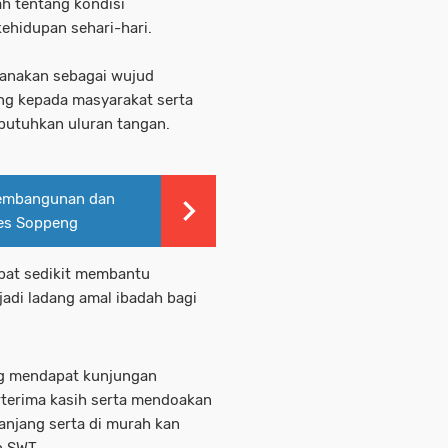
h tentang kondisi
ehidupan sehari-hari.
sanakan sebagai wujud
ng kepada masyarakat serta
utuhkan uluran tangan.
Pembangunan dan
res Soppeng
apat sedikit membantu
adi ladang amal ibadah bagi
ng mendapat kunjungan
terima kasih serta mendoakan
anjang serta di murah kan
h SWT.