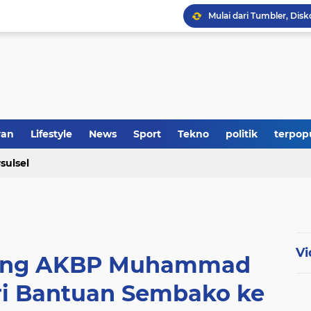
ran
Lifestyle
News
Sport
Tekno
politik
terpop
sulsel
Vi
peng AKBP Muhammad
ri Bantuan Sembako ke