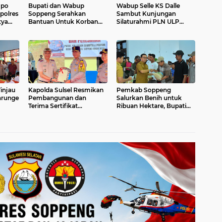
mpo
Bupati dan Wabup
Wabup Selle KS Dalle
apolres
Soppeng Serahkan
Sambut Kunjungan
tya
Bantuan Untuk Korban
Silaturahmi PLN ULP
Longsor Mattabulu
Soppeng
injau
Kapolda Sulsel Resmikan
Pemkab Soppeng
nrunge
Pembangunan dan
Salurkan Benih untuk
Terima Sertifikat
Ribuan Hektare, Bupati
Lapangan Tembak Polres
Ingatkan Jangan
Soppeng
Disalahgunakan