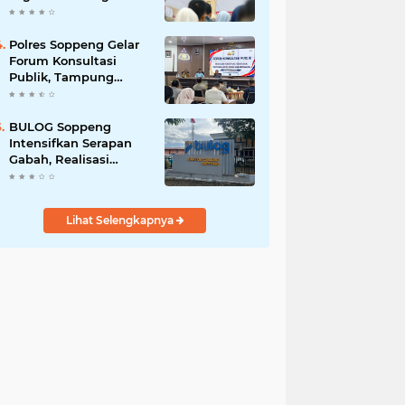
Kunci Pembangunan
Soppeng
Polres Soppeng Gelar
Forum Konsultasi
Publik, Tampung
Masukan untuk
Tingkatkan Pelayanan
BULOG Soppeng
Intensifkan Serapan
Gabah, Realisasi
Harian Tembus 1.500
Ton
Lihat Selengkapnya