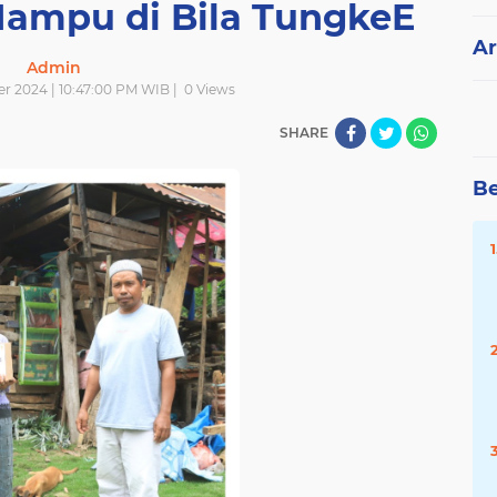
ampu di Bila TungkeE
Ar
Admin
r 2024 | 10:47:00 PM WIB |
0
Views
SHARE
Be