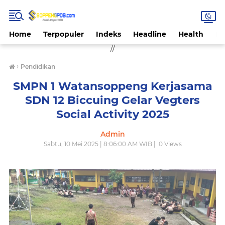
Home
Terpopuler
Indeks
Headline
Health
Hi
//
›
Pendidikan
SMPN 1 Watansoppeng Kerjasama
SDN 12 Biccuing Gelar Vegters
Social Activity 2025
Admin
Sabtu, 10 Mei 2025 | 8:06:00 AM WIB |
0
Views