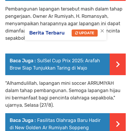
Pembangunan lapangan tersebut masih dalam tahap
pengerjaan. Owner Ar Rumiyah, H. Romansyah,
menyampaikan harapannya agar lapangan ini dapat
×
dimanfaatkan oleh masyarakat, khususnya pencinta
Berita Terbaru
UPDATE
sepakbola.
Baca Juga :
SulSel Cup Prix 2025: Arafah
Brow Siap Tunjukkan Taring di Wajo
"Alhamdulillah, lapangan mini soccer ARRUMIYAH
dalam tahap pembangunan. Semoga lapangan hijau
ini bermanfaat bagi pencinta olahraga sepakbola,"
ujarnya, Selasa (27/8).
Baca Juga :
Fasilitas Olahraga Baru Hadir
di New Golden Ar Rumiyah Soppeng