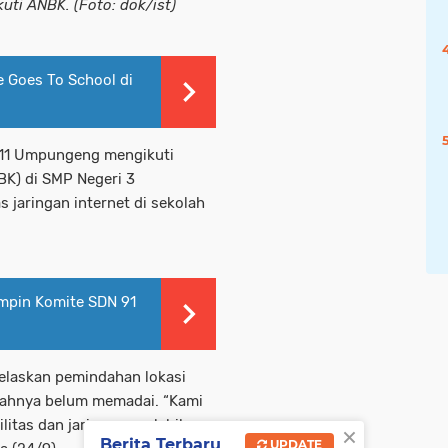
ti ANBK. (Foto: dok/ist)
e Goes To School di
 11 Umpungeng mengikuti
K) di SMP Negeri 3
 jaringan internet di sekolah
impin Komite SDN 91
elaskan pemindahan lokasi
olahnya belum memadai. “Kami
itas dan jaringannya lebih
×
Berita Terbaru
UPDATE