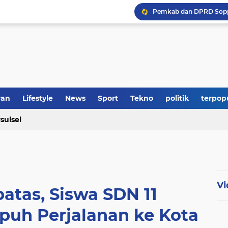
Polres Soppeng Amankan
ran
Lifestyle
News
Sport
Tekno
politik
terpop
sulsel
Vi
batas, Siswa SDN 11
h Perjalanan ke Kota