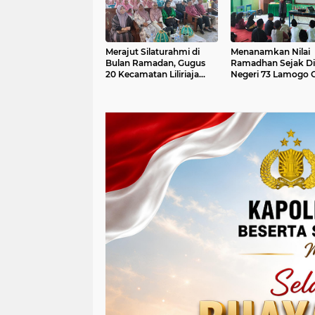
Merajut Silaturahmi di
Menanamkan Nilai
Bulan Ramadan, Gugus
Ramadhan Sejak Di
20 Kecamatan Liliriaja
Negeri 73 Lamogo G
Gelar Buka Puasa
Pesantren Kilat
Bersama