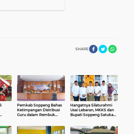
SHARE
i
Pemkab Soppeng Bahas
Hangatnya Silaturahmi
Ketimpangan Distribusi
Usai Lebaran, MKKS dan
Guru dalam Rembuk
Bupati Soppeng Satukan
t
Pendidikan 2026
Harapan untuk Masa
Depan Daerah