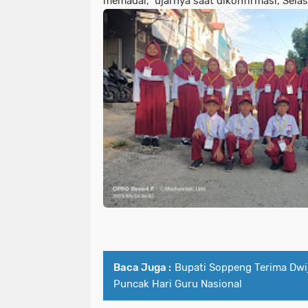
memadai,” ujarnya saat dikonfirmasi, Selas
Baca Juga :
Bupati Soppeng Terima Dwij
Puncak Hari Guru Nasional