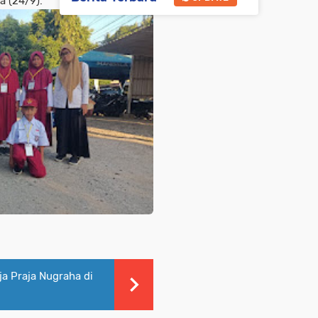
a (24/9).
a Praja Nugraha di