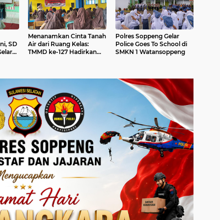
Menanamkan Cinta Tanah
Polres Soppeng Gelar
ni, SD
Air dari Ruang Kelas:
Police Goes To School di
elar
TMMD ke-127 Hadirkan
SMKN 1 Watansoppeng
Semangat Bela Negara di
SMPN 2 Liliriaja