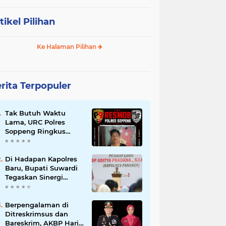
tikel Pilihan
Ke Halaman Pilihan
rita Terpopuler
Tak Butuh Waktu
Lama, URC Polres
Soppeng Ringkus
Terduga Pelaku
Pencurian di Liliriaja
Di Hadapan Kapolres
Baru, Bupati Suwardi
Tegaskan Sinergi
Kunci Pembangunan
Soppeng
Berpengalaman di
Ditreskrimsus dan
Bareskrim, AKBP Hari