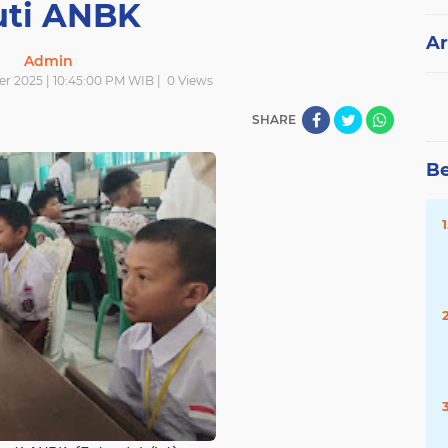
uti ANBK
Ar
Admin
er 2025 | 10:45:00 PM WIB |
0
Views
SHARE
Be