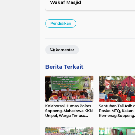
Wakaf Masjid
Pendidikan
komentar
Berita Terkait
Kolaborasi Humas Polres
Sentuhan Tali Asih d
Soppeng–Mahasiswa KKN
Posko MTQ, Kakan
Unipol, Warga Timusu
Kemenag Soppeng
Diedukasi Antisipasi
Kobarkan Semanga
Hoaks
Kafilah