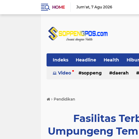
HOME
Jum'at
7 Agu 2026
Indeks
Headline
Health
Hibu
Video
soppeng
daerah
›
Pendidikan
Fasilitas Ter
Umpungeng Tempu