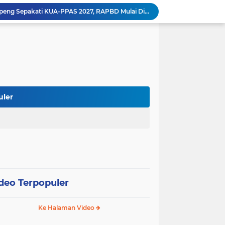
Pemkab dan DPRD Soppeng Sepakati KUA-PPAS 2027, RAPBD Mulai Disusun
Kapolres Soppeng AKBP Hari Budiyanto Resmi Bertugas, Disambut dengan Tradisi Adat Bugis
Polres Soppeng Gelar Forum Konsultasi Publik, Tampung Masukan untuk Tingkatkan Pelayanan
Polres Soppeng Kawal RDPU Mahasiswa, Penyampaian Aspirasi Berlangsung Aman dan Damai
 Pelaksanaan Shalat Istisqa di Dua Kecamatan
Wabup Soppeng Hadiri Pelantikan Dua PPAT, Dorong Penguatan Pelayanan Pertanahan
Mulai dari Tumbler, Diskominfo Soppeng Bangun Budaya Kerja Sehat dan Peduli Lingkungan
Tak Butuh Waktu Lama, URC Polres Soppeng Ringkus Terduga Pelaku Pencurian di Liliriaja
uler
Berpengalaman di Ditreskrimsus dan Bareskrim, AKBP Hari Budiyanto Nahkodai Polres Soppeng
Di Hadapan Kapolres Baru, Bupati Suwardi Tegaskan Sinergi Kunci Pembangunan Soppeng
deo Terpopuler
Ke Halaman Video