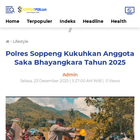
Home
Terpopuler
Indeks
Headline
Health
Hi
//
›
Lifestyle
Polres Soppeng Kukuhkan Anggota
Saka Bhayangkara Tahun 2025
Admin
Selasa, 23 Desember 2025 | 5:27:00 AM WIB |
0
Views