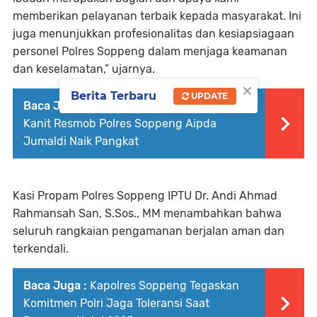
memberikan pelayanan terbaik kepada masyarakat. Ini
juga menunjukkan profesionalitas dan kesiapsiagaan
personel Polres Soppeng dalam menjaga keamanan
dan keselamatan,” ujarnya.
×
Berita Terbaru
UPDATE
Baca Juga :
Dedikasi Berbuah Prestasi,
Kanit Resmob Polres Soppeng Aipda
Jumaldi Naik Pangkat
Kasi Propam Polres Soppeng IPTU Dr. Andi Ahmad
Rahmansah San, S.Sos., MM menambahkan bahwa
seluruh rangkaian pengamanan berjalan aman dan
terkendali.
Baca Juga :
Kapolres Soppeng Tegaskan
Komitmen Polri Jaga Toleransi Saat