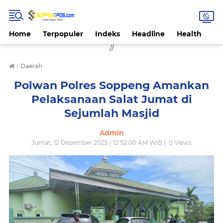
Home
Terpopuler
Indeks
Headline
Health
Hi
//
›
Daerah
Polwan Polres Soppeng Amankan
Pelaksanaan Salat Jumat di
Sejumlah Masjid
Admin
Jumat, 12 Desember 2025 | 12:52:00 AM WIB |
0
Views